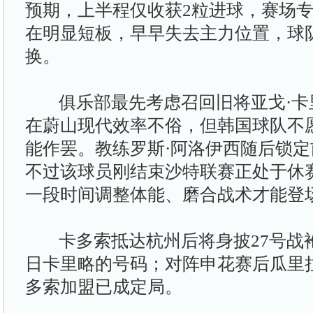
预期，上半程仅收获2粒进球，赛场
在明显短板，早早失去主力位置，球
换。
俱乐部最先考虑召回旧将亚戈·卡
在蔚山现代效率不俗，但韩国球队不
能作罢。教练罗斯·阿洛伊西随后锁
不过该球员刚结束沙特联赛正处于休
一段时间调整体能、磨合战术才能登
卡多索抵达杭州后将身披27号战
日卡里略的号码；对阵申花赛后瓜里
多索加盟已成定局。