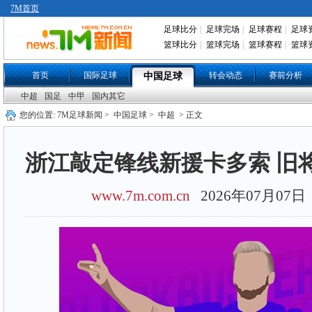
7M首页
足球比分
|
足球完场
|
足球赛程
|
足球
篮球比分
|
篮球完场
|
篮球赛程
|
篮球
首页
国际足球
转会动态
赛前分析
中国足球
中超
国足
中甲
国内其它
您的位置:
7M足球新闻
>
中国足球
>
中超
> 正文
浙江敲定锋线新援卡多索 旧
www.7m.com.cn
2026年07月07