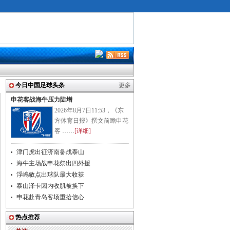
今日中国足球头条
更多
申花客战海牛压力陡增
2026年8月7日11:53，《东
方体育日报》撰文前瞻申花
客 ……
[详细]
津门虎出征济南备战泰山
海牛主场战申花祭出四外援
浮嶋敏点出球队最大收获
泰山泽卡因内收肌被换下
申花赴青岛客场重拾信心
热点推荐