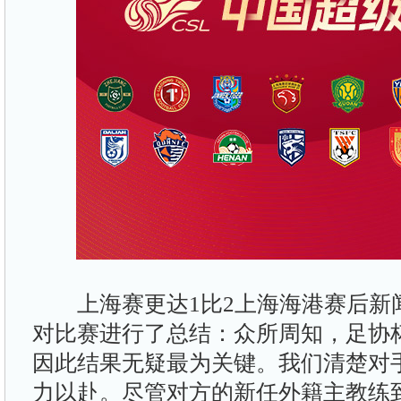
上海赛更达1比2上海海港赛后新
对比赛进行了总结：众所周知，足协
因此结果无疑最为关键。我们清楚对
力以赴。尽管对方的新任外籍主教练