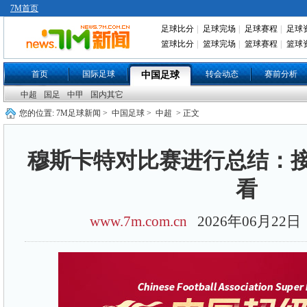
7M首页
足球比分
|
足球完场
|
足球赛程
|
足球
篮球比分
|
篮球完场
|
篮球赛程
|
篮球
首页
国际足球
转会动态
赛前分析
中国足球
中超
国足
中甲
国内其它
您的位置:
7M足球新闻
>
中国足球
>
中超
> 正文
穆斯卡特对比赛进行总结：
看
www.7m.com.cn
2026年06月22