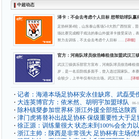
中超动态
泽卡：不会去考虑个人目标 想帮助球队赢
足协杯第4轮，山东泰山客场5-0大胜广西恒宸，晋
场比赛完成帽子戏法的泰山外援泽卡接受采访，
努力去训练，不太会去考虑个人目标 ……
[详细]
官方：河南队球员徐浩峰租借加盟武汉三
武汉三镇俱乐部官方宣布，河南队球员徐浩峰租借
岁，是一名后防线多面手，曾入选过国家队。本
会较少，上半年仅有6次出场。武汉三镇 ……
[详细
记者：海港本场足协杯安永佳缺席、武磊受
大连英博官方：依米然、胡明宇加盟球队
06-
除朴镇燮参加世界杯 浙江外援全部抵达陕西
津门虎将替补出战足协杯 保级重要性大于足
徐正源：训练量很大 状态未到100%会全力
浙江主帅：陕西是非常强大 足协杯有主场优