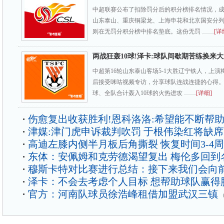
中超联赛公布了扣除罚分后的积分榜排名情况，成
山东泰山、重庆铜梁龙、上海申花和北京国安分
则在无罚分积分榜中排名垫底。这份无罚 ……
[详
两战狂轰10球!泽卡:球队间歇期苦练换来
中超第16轮山东泰山客场5-1大胜辽宁铁人，上
后接受咪咕视频专访，分享球队连战连捷的心得。
球、全队合计轰入10球的火热进攻 ……
[详细]
伤愈复出收获胜利!恩科洛洛:希望能不断帮
津媒:津门虎申诉裁判吹罚 于根伟染红将缺
高迪左膝内侧半月板后角撕裂 恢复时间3-4周
东体：安佩姆和克劳德渴望复出 梅伦多回到
穆斯卡特对比赛进行总结：接下来我们会向
泽卡：不会去考虑个人目标 想帮助球队赢得
官方：河南队球员徐浩峰租借加盟武汉三镇