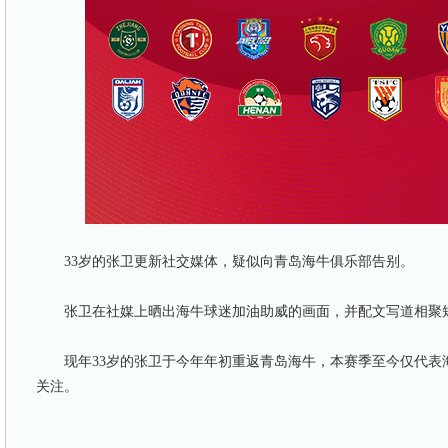
33岁的张卫更新社交媒体，疑似向青岛海牛俱乐部告别。
张卫在社媒上晒出海牛球迷加油助威的画面，并配文写道相聚短
现年33岁的张卫于今年年初重返青岛海牛，本赛季至今仅代表海
关注。