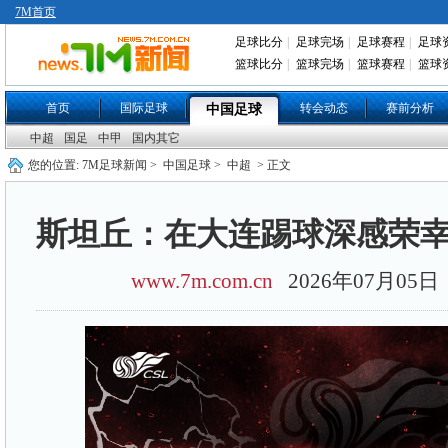
7M首页
足球比分
|
足球完场
|
足球赛程
|
足球
篮球比分
|
篮球完场
|
篮球赛程
|
篮球
首页
国际足球
转会动态
赛前分析
中国足球
中超
国足
中甲
国内其它
您的位置:
7M足球新闻
>
中国足球
>
中超
> 正文
斯坦丘：在大连踢球深感荣幸
www.7m.com.cn
2026年07月05