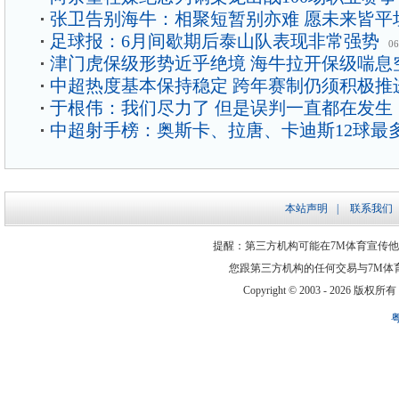
张卫告别海牛：相聚短暂别亦难 愿未来皆平
足球报：6月间歇期后泰山队表现非常强势
06
津门虎保级形势近乎绝境 海牛拉开保级喘息
中超热度基本保持稳定 跨年赛制仍须积极推
于根伟：我们尽力了 但是误判一直都在发生
中超射手榜：奥斯卡、拉唐、卡迪斯12球最
本站声明
|
联系我们
提醒：第三方机构可能在7M体育宣传
您跟第三方机构的任何交易与7M体
Copyright © 2003 -
2026 版权所有 ww
粤