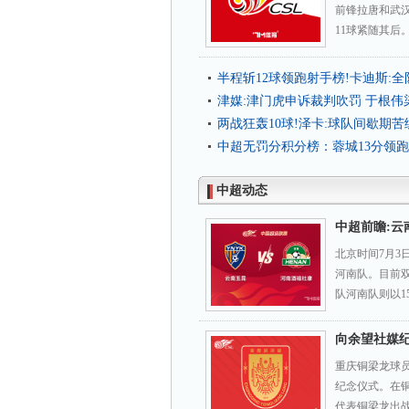
前锋拉唐和武
11球紧随其后
半程斩12球领跑射手榜!卡迪斯:
津媒:津门虎申诉裁判吹罚 于根
两战狂轰10球!泽卡:球队间歇期
中超无罚分积分榜：蓉城13分领跑
中超动态
中超前瞻:云南
北京时间7月3
河南队。目前双
队河南队则以1
向余望社媒纪
重庆铜梁龙球
纪念仪式。在
代表铜梁龙出战