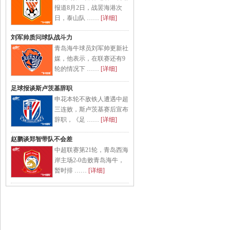
报道8月2日，战罢海港次
日，泰山队 ……
[详细]
刘军帅质问球队战斗力
青岛海牛球员刘军帅更新社
媒，他表示，在联赛还有9
轮的情况下 ……
[详细]
足球报谈斯卢茨基辞职
申花本轮不敌铁人遭遇中超
三连败，斯卢茨基赛后宣布
辞职，《足 ……
[详细]
赵鹏谈郑智带队不会差
中超联赛第21轮，青岛西海
岸主场2-0击败青岛海牛，
暂时排 ……
[详细]