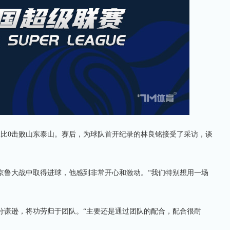
比0击败山东泰山。赛后，为球队首开纪录的林良铭接受了采访，谈
鲁大战中取得进球，他感到非常开心和激动。“我们特别想用一场
谦逊，将功劳归于团队。“主要还是通过团队的配合，配合很耐