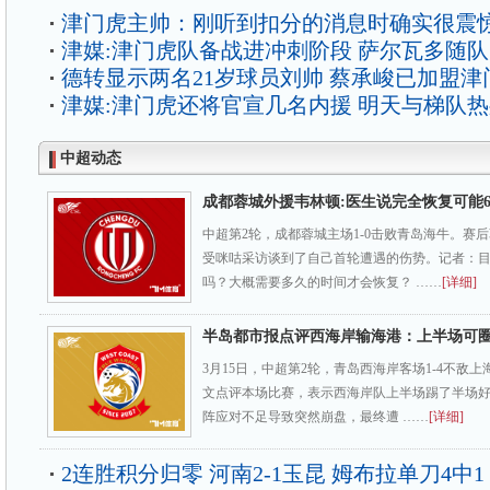
津门虎主帅：刚听到扣分的消息时确实很震
津媒:津门虎队备战进冲刺阶段 萨尔瓦多随
德转显示两名21岁球员刘帅 蔡承峻已加盟津
津媒:津门虎还将官宣几名内援 明天与梯队
中超动态
成都蓉城外援韦林顿:医生说完全恢复可能
中超第2轮，成都蓉城主场1-0击败青岛海牛。赛
受咪咕采访谈到了自己首轮遭遇的伤势。记者：
吗？大概需要多久的时间才会恢复？ ……
[详细]
半岛都市报点评西海岸输海港：上半场可
3月15日，中超第2轮，青岛西海岸客场1-4不敌
文点评本场比赛，表示西海岸队上半场踢了半场
阵应对不足导致突然崩盘，最终遭 ……
[详细]
2连胜积分归零 河南2-1玉昆 姆布拉单刀4中1