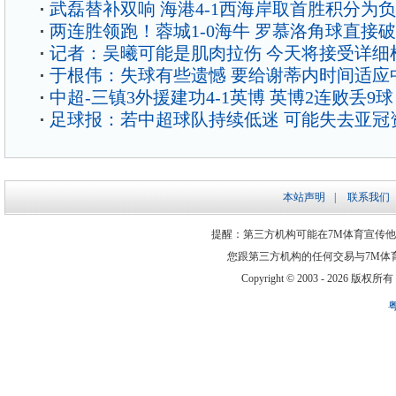
武磊替补双响 海港4-1西海岸取首胜积分为负
两连胜领跑！蓉城1-0海牛 罗慕洛角球直接
记者：吴曦可能是肌肉拉伤 今天将接受详细
于根伟：失球有些遗憾 要给谢蒂内时间适应
中超-三镇3外援建功4-1英博 英博2连败丢9球
足球报：若中超球队持续低迷 可能失去亚冠
本站声明
|
联系我们
提醒：第三方机构可能在7M体育宣传
您跟第三方机构的任何交易与7M体
Copyright © 2003 -
2026 版权所有 ww
粤