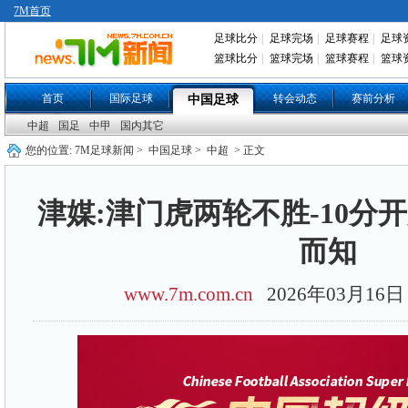
7M首页
足球比分
|
足球完场
|
足球赛程
|
足球
篮球比分
|
篮球完场
|
篮球赛程
|
篮球
首页
国际足球
转会动态
赛前分析
中国足球
中超
国足
中甲
国内其它
您的位置:
7M足球新闻
>
中国足球
>
中超
> 正文
津媒:津门虎两轮不胜-10分
而知
www.7m.com.cn
2026年03月1