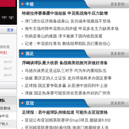
中超
更多新闻>>
特谢拉停赛暴露中场短板 申花客战海牛压力陡增
7
8
津门虎出征济南备战泰山 吴兴涵本场避战不登场
海牛主场对阵申花祭出四外援 申花多名主力缺席本场
更多
伤病是泰山的难题 泽卡被换下因内收肌发紧
记者：申花前往青岛 教练组帮助队员们重拾信心
聯衛冕
详情]
国足
更多新闻>>
08-07
浮嶋谈球队最大收获 备战南美劲旅河床做好准备
08-07
马德兴谈男足亚运队三对手:均为年内重组队伍
08-07
渝媒:重庆足协人士证实 龙兴球场将承办国足赛事
足球报:国足要争取多赢 从亚洲中游回到中上游
津媒:国足热身赛可能安排在竞赛条件好的广州市
球队
亚冠
更多新闻>>
新鹏城
足球报：若中超球队持续低迷 可能失去亚冠资格
海申花
亚冠公布亚冠精英联赛评分top5球员 颜骏凌8.8分
宁铁人
亚冠精英联赛第8轮最佳阵:海港门将颜骏凌入选