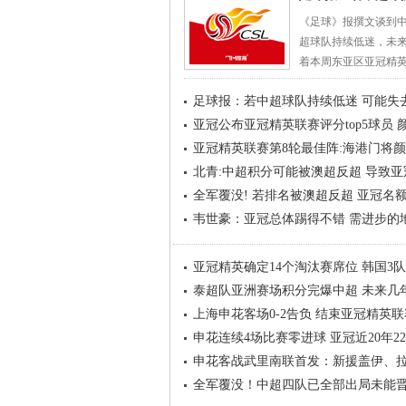
《足球》报撰文谈到
超球队持续低迷，未
着本周东亚区亚冠精英
足球报：若中超球队持续低迷 可能失
亚冠公布亚冠精英联赛评分top5球员 颜
亚冠精英联赛第8轮最佳阵:海港门将
北青:中超积分可能被澳超反超 导致
全军覆没! 若排名被澳超反超 亚冠名额
韦世豪：亚冠总体踢得不错 需进步的
亚冠精英确定14个淘汰赛席位 韩国3
泰超队亚洲赛场积分完爆中超 未来几
上海申花客场0-2告负 结束亚冠精英
申花连续4场比赛零进球 亚冠近20年2
申花客战武里南联首发：新援盖伊、
全军覆没！中超四队已全部出局未能