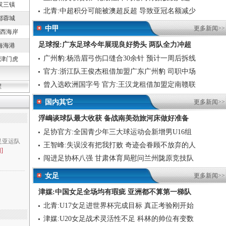
汉三镇
北青:中超积分可能被澳超反超 导致亚冠名额减少
都蓉城
中甲
更多新闻>>
西海岸
足球报:广东足球今年展现良好势头 两队全力冲超
海海港
广州豹:杨浩眉弓伤口缝合30余针 预计一周后拆线
津门虎
官方:浙江队王俊杰租借加盟广东广州豹 司职中场
岛海牛
曾入选欧洲国字号 官方:王汉龙租借加盟定南赣联
程
海海港
铜梁龙
国内其它
更多新闻>>
新鹏城
浮嶋谈球队最大收获 备战南美劲旅河床做好准备
京国安
足协官方:全国青少年三大球运动会新增男U16组
都蓉城
足亚运队
王智峰:失误没有把我打败 奇迹会眷顾不放弃的人
]
连英博
闯进足协杯八强 甘肃体育局慰问兰州陇原竞技队
南队
女足
更多新闻>>
津媒:中国女足全场均有瑕疵 亚洲都不算第一梯队
北青:U17女足进世界杯完成目标 真正考验刚开始
津媒:U20女足战术灵活性不足 科林的帅位有变数