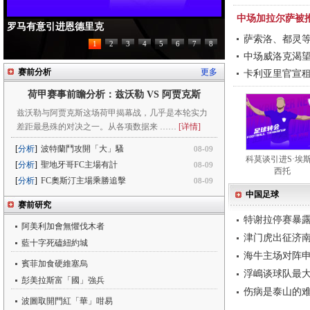
中场加拉尔萨被
罗马有意引进恩德里克
萨索洛、都灵
1
2
3
4
5
6
7
8
中场威洛克渴望
赛前分析
更多
卡利亚里官宣租
荷甲赛事前瞻分析：兹沃勒 VS 阿贾克斯
兹沃勒与阿贾克斯这场荷甲揭幕战，几乎是本轮实力
差距最悬殊的对决之一。从各项数据来 ……
[详情]
[
分析
]
波特蘭鬥攻開「大」騷
08-09
科莫谈引进S·埃
[
分析
]
聖地牙哥FC主場有計
08-09
西托
[
分析
]
FC奧斯汀主場乘勝追擊
08-09
中国足球
赛前研究
特谢拉停赛暴露
阿美利加會無懼伐木者
津门虎出征济南
藍十字死磕紐約城
海牛主场对阵申
賓菲加食硬維塞烏
浮嶋谈球队最大
彭美拉斯富「國」強兵
伤病是泰山的难
波圖取開門紅「華」咁易