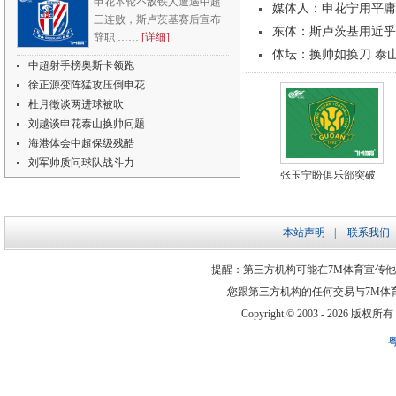
申花本轮不敌铁人遭遇中超
媒体人：申花宁用平庸
三连败，斯卢茨基赛后宣布
东体：斯卢茨基用近乎
辞职 ……
[详细]
体坛：换帅如换刀 泰
中超射手榜奥斯卡领跑
徐正源变阵猛攻压倒申花
杜月徵谈两进球被吹
刘越谈申花泰山换帅问题
海港体会中超保级残酷
刘军帅质问球队战斗力
张玉宁盼俱乐部突破
本站声明
|
联系我们
提醒：第三方机构可能在7M体育宣传
您跟第三方机构的任何交易与7M体
Copyright © 2003 -
2026 版权所有 ww
粤