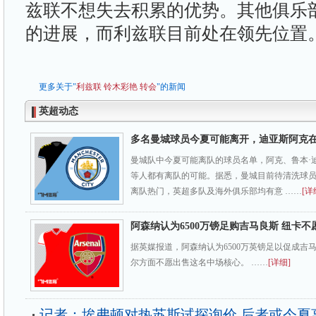
兹联不想失去积累的优势。其他俱乐
的进展，而利兹联目前处在领先位置
更多关于"
利兹联
铃木彩艳
转会
"的新闻
英超动态
多名曼城球员今夏可能离开，迪亚斯阿克
曼城队中今夏可能离队的球员名单，阿克、鲁本·
等人都有离队的可能。据悉，曼城目前待清洗球
离队热门，英超多队及海外俱乐部均有意 ……
[详
阿森纳认为6500万镑足购吉马良斯 纽卡不
据英媒报道，阿森纳认为6500万英镑足以促成吉
尔方面不愿出售这名中场核心。 ……
[详细]
记者：埃弗顿对热苏斯试探询价 后者或今夏