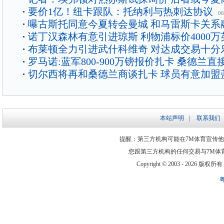
要价1亿！纽卡跟队：托纳利与热刺达协议
06
曝古斯托同意今夏转会曼城 和马雷斯卡关系
诺丁汉森林有意引进琼斯 利物浦标价4000万
布莱顿全力引进武什科维奇 对达成交易十分
罗马诺:蓝军800-900万镑报价扎卡 桑德兰直
切尔西将再和桑德兰商谈扎卡 球员有意加盟
本站声明
|
联系我们
提醒：第三方机构可能在7M体育宣传
您跟第三方机构的任何交易与7M体
Copyright © 2003 -
2026 版权所有 ww
粤