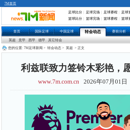
7M首页
足球比分
|
足球完场
|
足球赛程
|
足球
篮球比分
|
篮球完场
|
篮球赛程
|
篮球
首页
国际足球
中国足球
赛前分析
转会动态
英超
意甲
西甲
德甲
其它转会
您的位置:
7M足球新闻
>
转会动态
>
英超
> 正文
利兹联致力签铃木彩艳，愿付
www.7m.com.cn
2026年07月01