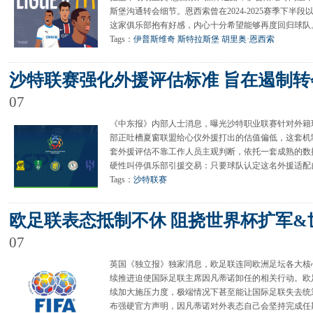
斯堡沟通转会细节。恩西索曾在2024-2025赛季下
这家俱乐部抱有好感，内心十分希望能够再度回归球队
Tags：
伊普斯维奇
斯特拉斯堡
胡里奥·恩西索
沙特联赛强化外援评估标准 旨在遏制转
07
《中东报》内部人士消息，曝光沙特职业联赛针对外籍
部正吐槽夏窗联盟给心仪外援打出的估值偏低，这套机
套外援评估不靠工作人员主观判断，依托一套成熟的数
硬性叫停俱乐部引援交易：只要球队认定这名外援适配
Tags：
沙特联赛
欧足联表态抵制不休 阻挠世界杯扩军&
07
英国《独立报》独家消息，欧足联连同欧洲足坛各大核
续推进迫使国际足联主席因凡蒂诺卸任的相关行动。欧
续加大施压力度，极端情况下甚至能让国际足联失去统
布强硬官方声明，因凡蒂诺对外表态自己会坚持完成任