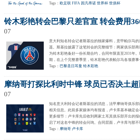
Tags：
欧足联
FIFA
因凡蒂诺
世界杯
世俱杯
铃木彩艳转会巴黎只差官宣 转会费用36
07
意大利知名转会记者斯基拉的独家爆料，意甲帕尔马的
遥。斯基拉披露了这笔转会的完整细节：两家俱乐部商议
为铃木彩艳备好一份长期合约，合同年限直至2031年。
期，在上个完整赛季里，铃木彩艳代表帕尔马各项赛事
Tags：
巴黎圣日耳曼
铃木彩艳
摩纳哥打探比利时中锋 球员已否决土超
07
知名意大利转会记者斯基拉的消息，法甲摩纳哥俱乐部
相关信息。此前多家媒体均有报道，卢卡库基本确定会
更多细节：卢卡库先后收到两家土耳其俱乐部开出的报
启了对这名中锋的转会问询。合同层面，卢卡库与那不
Tags：
摩纳哥
卢卡库