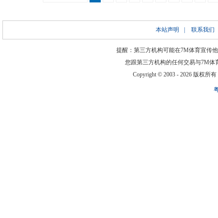
本站声明
|
联系我们
提醒：第三方机构可能在7M体育宣传
您跟第三方机构的任何交易与7M体
Copyright © 2003 -
2026 版权所有 ww
粤