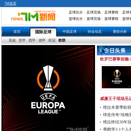
7M首页
足球比分
|
足球完场
|
足球赛程
|
足球
篮球比分
|
篮球完场
|
篮球赛程
|
篮球
首页
中国足球
转会动态
赛前分析
国际足球
英超
意甲
西甲
德甲
欧冠
欧联
欧罗巴赛事前瞻:
威廉王子现场见
维拉本赛季欧联
缔造传奇!埃梅
维拉终结30年
弗赖堡3-1十人