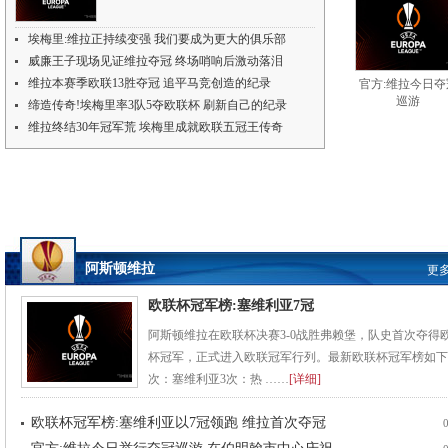
埃梅里:维拉正持续变强 我们要成为更大的俱乐部
威廉王子现场见证维拉夺冠 终场哨响后激动落泪
维拉本赛季欧联13胜夺冠 追平马竞创造的纪录
官方:维拉今日夺
巡游
缔造传奇!埃梅里率3队5夺欧联杯 刷新自己的纪录
维拉终结30年冠军荒 埃梅里成就欧联五冠王传奇
阿斯顿维拉
更
欧联杯冠军榜:塞维利亚7冠
阿斯顿维拉在欧联杯决赛3-0战胜弗赖堡，队史首次夺得
杯冠军，正式进入欧联冠军行列。最新欧联杯冠军榜如下
次：塞维利亚3次：热 ……
[详细]
欧联杯冠军榜:塞维利亚以7冠领跑 维拉首次夺冠