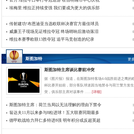
官方:维拉今日举行夺冠巡游 在伯明翰市中心庆祝
埃梅里:维拉正持续变强 我们要成为更大的俱乐部
传射建功!布恩迪亚当选欧联杯决赛官方最佳球员
威廉王子现场见证维拉夺冠 终场哨响后激动落泪
维拉本赛季欧联13胜夺冠 追平马竞创造的纪录
斯图加特
更
斯图加特主席谈比赛前冲突
据《图片报》报道，在斯图加特客场4-0战胜前进之鹰的
杯比赛开始前，部分客队球迷因当地禁令与荷兰警方发生
突，俱乐部主席对该事件 ……
[详细]
斯图加特主席：荷兰当局以无法理解的理由下禁令
翁达夫11月以来参与8粒进球！五大联赛同期最多
德甲欧战给力拜仁多特进8强 明年积分或反超英超