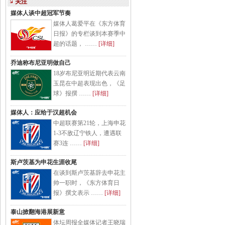
关注
媒体人谈中超冠军节奏
媒体人葛爱平在《东方体育
日报》的专栏谈到本赛季中
超的话题， ……
[详细]
乔迪称布尼亚明做自己
18岁布尼亚明近期代表云南
玉昆在中超表现出色，《足
球》报撰 ……
[详细]
媒体人：应给于汉超机会
中超联赛第21轮，上海申花
1-3不敌辽宁铁人，遭遇联
赛3连 ……
[详细]
斯卢茨基为申花生涯收尾
在谈到斯卢茨基辞去申花主
帅一职时，《东方体育日
报》撰文表示 ……
[详细]
泰山掀翻海港展新意
体坛周报全媒体记者王晓瑞