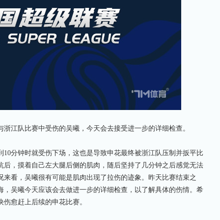
浙江队比赛中受伤的吴曦，今天会去接受进一步的详细检查。
0分钟时就受伤下场，这也是导致申花最终被浙江队压制并扳平比
抗后，摸着自己左大腿后侧的肌肉，随后坚持了几分钟之后感觉无法
况来看，吴曦很有可能是肌肉出现了拉伤的迹象。昨天比赛结束之
海，吴曦今天应该会去做进一步的详细检查，以了解具体的伤情。希
快伤愈赶上后续的申花比赛。