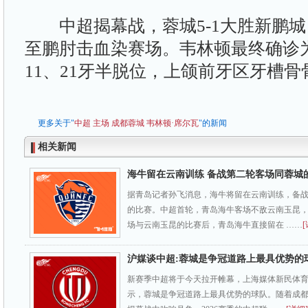
中超揭幕战，蓉城5-1大胜新鹏城
至鹏肘击血染赛场。韦林顿最终确诊
11、21牙半脱位，上颌前牙区牙槽骨
更多关于"
中超
主场
成都蓉城
韦林顿·席尔瓦
"的新闻
相关新闻
海牛留在云南训练 备战第二轮客场同蓉城
据青岛记者孙飞消息，海牛将留在云南训练，备
的比赛。中超首轮，青岛海牛客场不敌云南玉昆
场与云南玉昆的比赛后，青岛海牛直接留在 ……
[
沪媒谈中超:蓉城是争冠道路上最具优势的
新赛季中超将于今天拉开帷幕，上海媒体新民体
示，蓉城是争冠道路上最具优势的球队。随着成