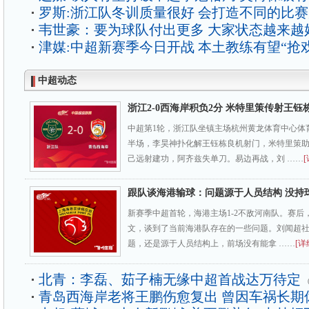
罗斯:浙江队冬训质量很好 会打造不同的比
韦世豪：要为球队付出更多 大家状态越来越
津媒:中超新赛季今日开战 本土教练有望“抢戏
中超动态
浙江2-0西海岸积负2分 米特里策传射王钰
中超第1轮，浙江队坐镇主场杭州黄龙体育中心体
半场，李昊神扑化解王钰栋良机射门，米特里策
己远射建功，阿齐兹失单刀。易边再战，刘 ……
[
跟队谈海港输球：问题源于人员结构 没持
新赛季中超首轮，海港主场1-2不敌河南队。赛后
文，谈到了当前海港队存在的一些问题。刘闻超
题，还是源于人员结构上，前场没有能拿 ……
[详
北青：李磊、茹子楠无缘中超首战达万待定
青岛西海岸老将王鹏伤愈复出 曾因车祸长期