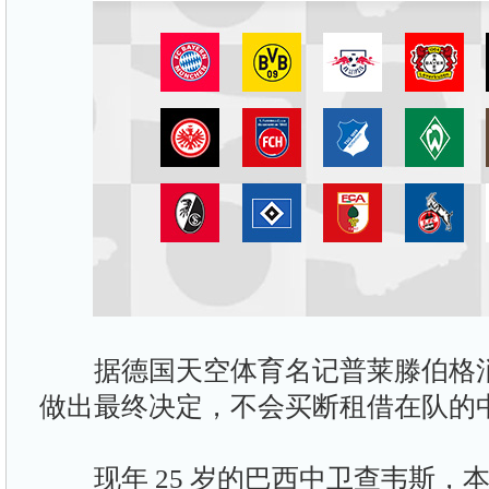
据德国天空体育名记普莱滕伯格消
做出最终决定，不会买断租借在队的
现年 25 岁的巴西中卫查韦斯，