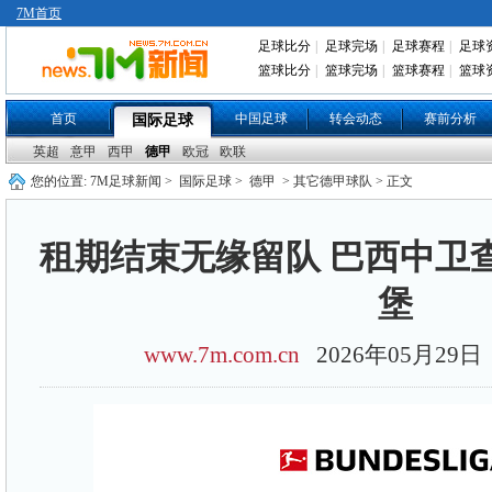
7M首页
足球比分
|
足球完场
|
足球赛程
|
足球
篮球比分
|
篮球完场
|
篮球赛程
|
篮球
首页
中国足球
转会动态
赛前分析
国际足球
英超
意甲
西甲
德甲
欧冠
欧联
您的位置:
7M足球新闻
>
国际足球
>
德甲
> 其它德甲球队 > 正文
租期结束无缘留队 巴西中卫
堡
www.7m.com.cn
2026年05月29