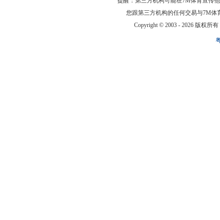
提醒：第三方机构可能在7M体育宣传
您跟第三方机构的任何交易与7M体
Copyright © 2003 -
2026 版权所有 ww
粤