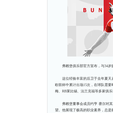
弗赖堡俱乐部官方宣布，与34岁的
这位经验丰富的后卫于去年夏天从云达
欧联杯中累计出场15次，在球队需
梅、RB莱比锡、法兰克福等多家俱乐
弗赖堡董事会成员约亨·赛尔对其贡
望。他展现了极高的职业素养，总是