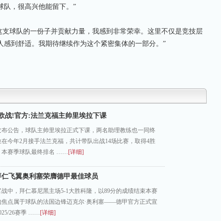
球队，很高兴他能留下。”
支球队的一份子并贡献力量，我感到非常荣幸。这里不仅是竞技层
人感到舒适。我期待继续作为这个紧密集体的一部分。”
闻
欧战!官方:法兰克福主帅里埃拉下课
发布公告，球队主帅里埃拉正式下课，两名助理教练也一同终
在今年2月接手法兰克福，共计带队出战14场比赛，取得4胜
。本赛季球队最终排名 ……
[详细]
！拜仁飞翼奥利塞荣膺德甲最佳球员
战中，拜仁慕尼黑主场5-1大胜科隆，以89分的成绩结束本赛
的焦点属于球队的法国边锋迈克尔·奥利塞——德甲官方正式宣
5/26赛季 ……
[详细]