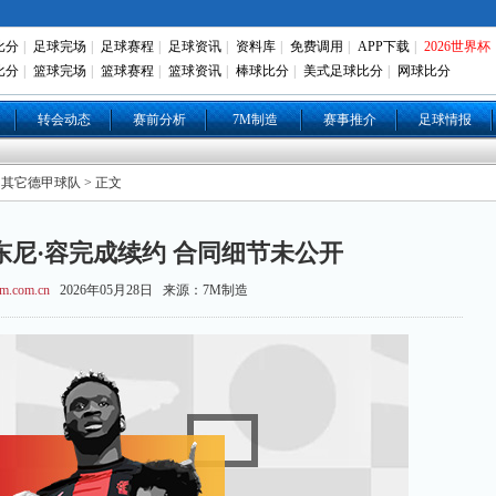
比分
|
足球完场
|
足球赛程
|
足球资讯
|
资料库
|
免费调用
|
APP下载
|
2026世界杯
比分
|
篮球完场
|
篮球赛程
|
篮球资讯
|
棒球比分
|
美式足球比分
|
网球比分
转会动态
赛前分析
7M制造
赛事推介
足球情报
 其它德甲球队 > 正文
东尼·容完成续约 合同细节未公开
m.com.cn
2026年05月28日 来源：7M制造