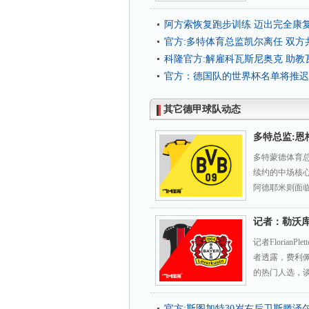
阿方索恢复跑步训练 迈出完全康
官方:多特体育总监凯尔离任 双
科隆官方:解雇科瓦斯尼奥克 助
官方：德国队的世界杯名单将推迟至
其它德甲球队动态
多特总监:恩
多特蒙德体育
续约的中场核
阿德耶米则面临
记者：勒沃
记者Florian
者透露，费利佩
的热门人选，谈
官方:斯图加特30岁右后卫斯滕泽