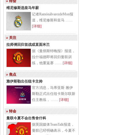
转会
维尼修斯选皇马年薪
记者RamónálvarezdeMon报
道，维尼修斯和皇马 ……
[详细]
关注
拉师傅回归首战或直面米兰
据《曼彻斯特晚报》报道，
拉什福德即将回归曼联训
练，他重返赛 ……
[详细]
焦点
雅伊斯勒出任纽卡主帅
官方消息，马蒂亚斯·雅伊
斯勒正式出任纽卡斯尔联新
任主教练， ……
[详细]
转会
曼联今夏不会出售舍什科
据英国媒体TeamTalk报道，
曼联已经明确表示，今夏不