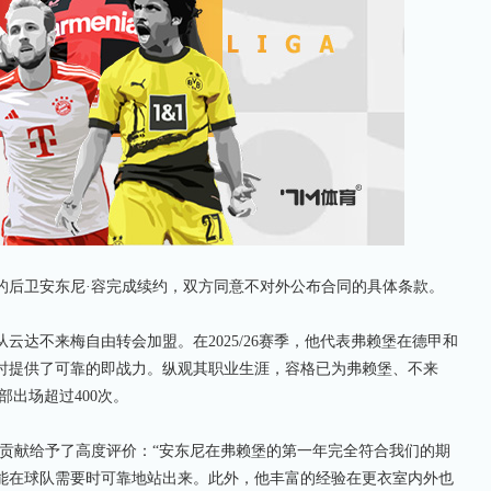
后卫安东尼·容完成续约，双方同意不对外公布合同的具体条款。
不来梅自由转会加盟。在2025/26赛季，他代表弗赖堡在德甲和
要时提供了可靠的即战力。纵观其职业生涯，容格已为弗赖堡、不来
部出场超过400次。
献给予了高度评价：“安东尼在弗赖堡的第一年完全符合我们的期
能在球队需要时可靠地站出来。此外，他丰富的经验在更衣室内外也