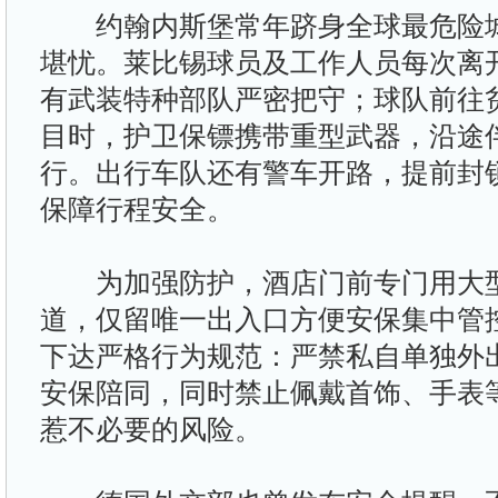
约翰内斯堡常年跻身全球最危险城
堪忧。莱比锡球员及工作人员每次离
有武装特种部队严密把守；球队前往
目时，护卫保镖携带重型武器，沿途
行。出行车队还有警车开路，提前封
保障行程安全。
为加强防护，酒店门前专门用大型
道，仅留唯一出入口方便安保集中管
下达严格行为规范：严禁私自单独外
安保陪同，同时禁止佩戴首饰、手表
惹不必要的风险。