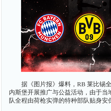
据《图片报》爆料，RB 莱比锡全
内斯堡开展推广与公益活动，由于当
队全程由荷枪实弹的特种部队贴身安