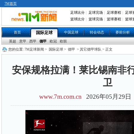
7M首页
足球比分
|
足球完场
|
足球赛程
|
足球
篮球比分
|
篮球完场
|
篮球赛程
|
篮球
首页
中国足球
转会动态
赛前分析
国际足球
英超
意甲
西甲
德甲
欧冠
欧联
您的位置:
7M足球新闻
>
国际足球
>
德甲
> 其它德甲球队 > 正文
安保规格拉满！莱比锡南非
卫
www.7m.com.cn
2026年05月29