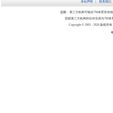
本站声明
|
联系我们
提醒：第三方机构可能在7M体育宣传
您跟第三方机构的任何交易与7M体
Copyright © 2003 -
2026 版权所有 ww
粤