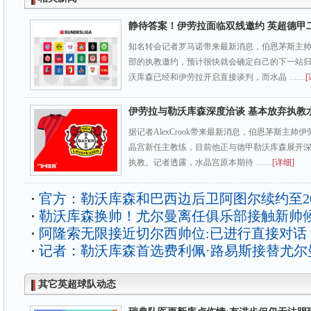
静待答案！伊劳拉面临双线邀约 英超德甲
知名转会记者罗马诺带来最新消息，伯恩茅斯主
部的执教邀约，预计很快就会确定自己的下一站
沃库森已经和伊劳拉开启直接谈判，而水晶 ……
[
伊劳拉与勒沃库森深度洽谈 基本放弃执教
据记者AlexCrook带来最新消息，伯恩茅斯主帅
晶宫新任主教练，目前他正与德甲勒沃库森展开
执教。记者透露，水晶宫原本期待 ……
[详细]
官方：勒沃库森和巴西边后卫阿图尔续约至20
勒沃库森换帅！尤尔曼离任俱乐部接触新帅
阿隆索无限接近切尔西帅位:已进行直接对话
记者：勒沃库森首选费利佩·路易斯接替尤尔
其它英超球队动态