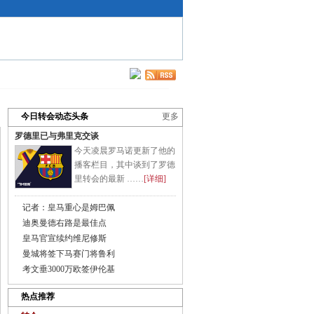
今日转会动态头条
更多
罗德里已与弗里克交谈
今天凌晨罗马诺更新了他的
播客栏目，其中谈到了罗德
里转会的最新 ……
[详细]
记者：皇马重心是姆巴佩
迪奥曼德右路是最佳点
皇马官宣续约维尼修斯
曼城将签下马赛门将鲁利
考文垂3000万欧签伊伦基
热点推荐