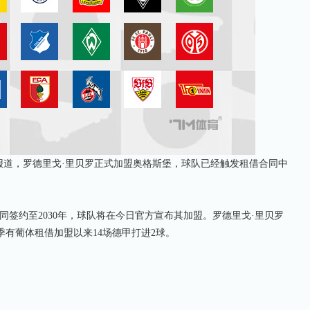
enberg报道，罗德里戈·里贝罗正式加盟奥格斯堡，球队已经触发租借合同中
签约至2030年，球队将在今日官方宣布其加盟。罗德里戈·里贝罗
季有葡体租借加盟以来14场德甲打进2球。