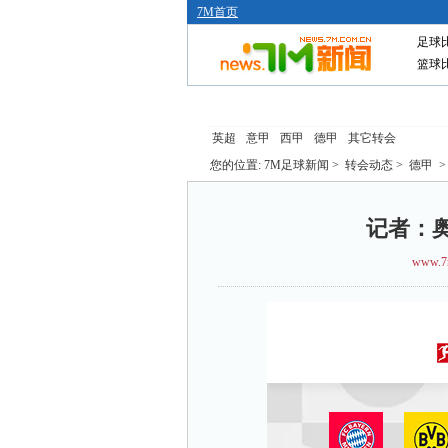
7M首页
足球
篮球
首页
国际足球
中国足球
英超
意甲
西甲
德甲
其它转会
您的位置:
7M足球新闻
>
转会动态
>
德甲
>
记者：
www.7