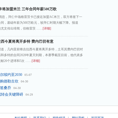
卡将加盟米兰 三年合同年薪500万欧
消息，拜仁中场格雷茨卡已接近加盟AC米兰，双方将签下一
同，基础年薪为500万欧元，较拜仁时期大幅下降。报道
尤文传出绯闻，但格雷茨 ……
[详细]
拉西今夏将离开多特 费内巴切有意
报道，几内亚前锋吉拉西今夏将离开多特，土耳其费内巴切对
和多特的合同2028年夏天到期，本赛季截至目前，他代表多
献20个进球和5次 ……
[详细]
续约至2030
05-07
求购德勒古欣
04-30
免签桑乔
04-30
价成转会关键障碍
04-29