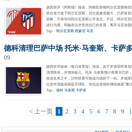
据西班牙《阿斯报》报道，阿根廷前锋阿尔瓦雷斯将回
然在努力签下阿尔瓦雷斯，但交易难度极大，巴萨体育
策略，不再等待阿尔瓦雷斯公开表态。不过，阿尔瓦雷
进行沟通，明确表达并坚持自己的意愿，离开马竞加盟
Tags：
阿尔瓦雷斯
西蒙尼
马竞
德科清理巴萨中场 托米·马奎斯、卡萨
09
据西班牙媒体《每日体育报》报道，由于罗德里即将加
清理阵容，并增加收入。托米·马奎斯预计将离开巴萨
候选名单之中，沙特联赛可能成为他的下一站。罗德里即将
位意外强援虽能提升球队，却也迫使德科继续施展"魔法
Tags：
德科
马奎斯
卡萨多
< 上一页
1
2
3
4
5
6
7
8
9