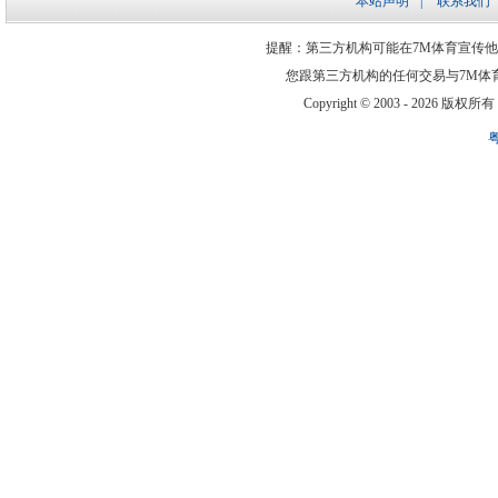
本站声明
|
联系我们
提醒：第三方机构可能在7M体育宣传
您跟第三方机构的任何交易与7M体
Copyright © 2003 -
2026 版权所有 ww
粤