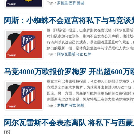
Tags：
罗德里
巴萨
曼城
阿斯：小蜘蛛不会逼宫将私下与马竞谈
据《阿斯报》报道，巴塞罗那仍在尝试签下阿尔瓦雷斯
时归队参加马竞训练，期间不会发表公开声明，他计划
行谈判以表达自己的观点。尽管困难重重且时间紧迫，
祭出的最新一招，是体育总监德科与球员经纪人费尔南多
Tags：
阿尔瓦雷斯
马竞
巴萨
马竞4000万欧报价罗梅罗 开出超600万
据意大利记者佩杜拉报道，马竞4000万欧报价罗梅罗，
竞竭尽全力追求罗梅罗，为球员开出超过600万欧年薪，
回应。另一方面，阿森纳可能凭借更高的转会费报价打
刺重新考虑这笔交易，阿尔特塔正在努力推动罗梅罗的
Tags：
罗梅罗
马竞
热刺
阿尔瓦雷斯不会表态离队 将私下与西蒙
09