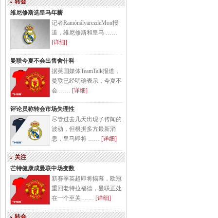
转会
维尼修斯选皇马年薪
记者RamónálvarezdeMon报
道，维尼修斯和皇马 ……
[详细]
曼联今夏不会出售舍什科
据英国媒体TeamTalk报道，
曼联已经明确表示，今夏不
会 ……
[详细]
评论员称转会市场失理性
尽管过去几天出现了传闻的
波动，但根据多方最新消
息，皇马即将 ……
[详细]
关注
芒特健康成曼联中场变数
新赛季英超即将揭幕，欧冠
重回老特拉福德，曼联正处
在一个至关 ……
[详细]
转会