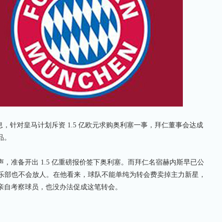
息，针对皇马计划斥资 1.5 亿欧元求购奥利塞一事，拜仁董事会达成
品。
准备开出 1.5 亿重磅报价签下奥利塞。而拜仁名宿赫内斯早已公
俱乐部也不会放人。在他看来，球队不能单纯为转会费卖掉主力新星，
亲自考察球员，也没办法促成这笔转会。