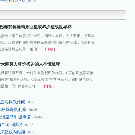
部争夺拜仁小将
06-05
巴佩戏称葡萄牙巨星或45岁征战世界杯
巴佩接受《米兰体育报》专访，围绕世界杯、个人数据、足坛名
交流。目前姆巴佩距吉鲁国家队进球纪录只差一球，两届世界
近克洛泽历史纪录，但他 ……
[详细]
分天赋努力评价梅罗的人不懂足球
佩做客访谈节目，针对外界割裂评价梅西、C罗的观点发表看
外界“梅西凭天赋、C罗靠苦练”的常见言论，姆巴佩予以反
搭档、同C罗赛场交锋 ……
[详细]
皇马执教传闻
06-06
目标就是奥利塞
06-05
看淡皇马引援承诺
06-05
西兰询问情况
06-05
尼亚或内维斯
06-05