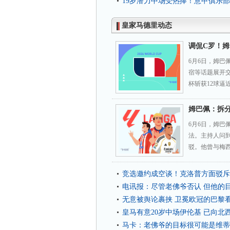
19岁潜力中场受热捧！意甲俱乐
皇家马德里动态
调侃C罗！姆
6月6日，姆
宿等话题展开
杯斩获12球逼
姆巴佩：拆
6月6日，姆巴
法。主持人问到
驳。他曾与梅西
竞选邀约成空谈！克洛普方面驳斥
电讯报：尽管老佛爷否认 但他的
无意被舆论裹挟 卫冕欧冠的巴黎
皇马有意20岁中场伊伦基 已向北
马卡：老佛爷的目标很可能是维蒂