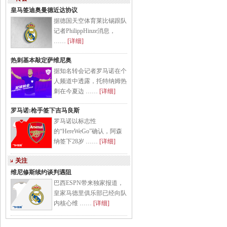
皇马签迪奥曼德近达协议
据德国天空体育莱比锡跟队
记者PhilippHinze消息，
……
[详细]
热刺基本敲定萨维尼奥
据知名转会记者罗马诺在个
人频道中透露，托特纳姆热
刺在今夏边 ……
[详细]
罗马诺:枪手签下吉马良斯
罗马诺以标志性
的“HereWeGo”确认，阿森
纳签下28岁 ……
[详细]
关注
维尼修斯续约谈判遇阻
巴西ESPN带来独家报道，
皇家马德里俱乐部已经向队
内核心维 ……
[详细]