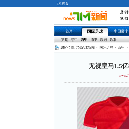
7M首页
足球
篮球
首页
中国足球
国际足球
英超
意甲
西甲
德甲
欧冠
欧联
您的位置:
7M足球新闻
>
国际足球
>
西甲
>
无视皇马1.
www.7