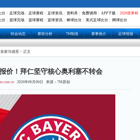
比分
|
足球完场
|
足球赛程
|
足球资讯
|
资料库
|
免费调用
|
APP下载
|
2026世界杯
比分
|
篮球完场
|
篮球赛程
|
篮球资讯
|
棒球比分
|
美式足球比分
|
网球比分
转会动态
赛前分析
7M制造
赛事推介
足球情报
 皇家马德里 > 正文
5亿报价！拜仁坚守核心奥利塞不转会
m.com.cn
2026年06月06日 来源：7M原创