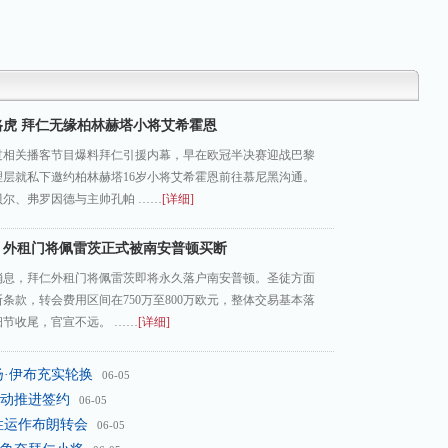
路虎 拜仁无缘柏林赫塔小将艾希霍恩
过相关播客节目爆料拜仁引援内幕，早在欧冠半决赛迎战巴黎
理层就私下邀约柏林赫塔16岁小将艾希霍恩前往慕尼黑沟通。
尔、弗罗因德与主帅孔帕 ……
[详细]
：外租门将佩雷茨正式被南安普顿买断
消息，拜仁外租门将佩雷茨即将永久落户南安普顿。圣徒方面
条款，转会费用区间在750万至800万欧元，整体交易基本落
节收尾，官宣不远。 ……
[详细]
扬·伊布充实轮换
06-05
动推进签约
06-05
性运作布朗转会
06-05