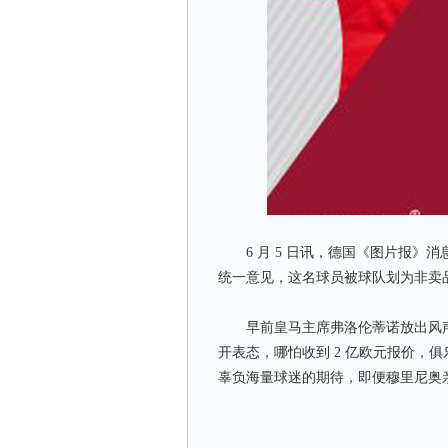
6 月 5 日讯，德国《图片报》消
统一意见，这名球员被球队划为非卖
早前皇马主席弗洛伦蒂诺放出风声，
开表态，哪怕收到 2 亿欧元报价，
辜负海量球迷的期待，即便穆里尼奥