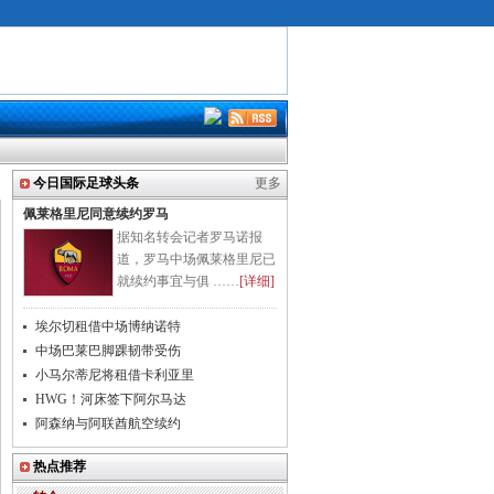
今日国际足球头条
更多
佩莱格里尼同意续约罗马
据知名转会记者罗马诺报
道，罗马中场佩莱格里尼已
就续约事宜与俱 ……
[详细]
埃尔切租借中场博纳诺特
中场巴莱巴脚踝韧带受伤
小马尔蒂尼将租借卡利亚里
HWG！河床签下阿尔马达
阿森纳与阿联酋航空续约
热点推荐