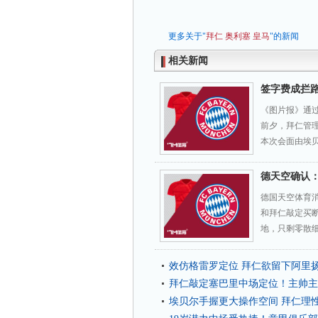
更多关于"
拜仁
奥利塞
皇马
"的新闻
相关新闻
签字费成拦
《图片报》通
前夕，拜仁管
本次会面由埃贝
德天空确认
德国天空体育
和拜仁敲定买断
地，只剩零散细
效仿格雷罗定位 拜仁欲留下阿里
拜仁敲定塞巴里中场定位！主帅主
埃贝尔手握更大操作空间 拜仁理