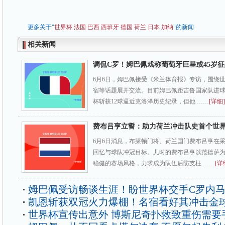
更多关于"
世界杯
法国
巴西
西班牙
德国
荷兰
日本
加纳
"的新闻
相关新闻
调侃C罗！姆巴佩戏称葡萄牙巨星或45岁
6月6日，姆巴佩接受《米兰体育报》专访，围绕
宿等话题展开交流。目前姆巴佩距吉鲁国家队进
杯斩获12球逼近克洛泽历史纪录，但他 ……
[详细]
费布吕亨立誓：助力荷兰冲击队史首个世
6月6日消息，布莱顿门将、荷兰国门费布吕亨在
回忆与球队冲冠目标。儿时的费布吕亨以范德萨
稳健的赛场风格，力求成为队伍后防支柱 ……
[详
姆巴佩受访畅谈生涯！盼世界杯交手C罗内
凯恩斩获双冠火力爆棚！名宿看好其冲击金
世界杯宣传出意外 博斯尼奇扑救致重伤需要