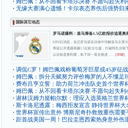
姆巴佩：从不回看卡塔尔决赛 不愿勾起失利
无缘大赛满心遗憾！卡尔表态养伤后强势归
国际其它动态
罗马诺爆料：皇马筹备1.5亿欧报价追逐奥
6月6日消息，名记罗马诺在访谈中详解皇马主席
蒂诺公开透露将砸1.5亿欧元引援，打破阿扎尔留
认目标是奥利塞，私下却一直在推进 ……
[详细]
调侃C罗！姆巴佩戏称葡萄牙巨星或45岁征
姆巴佩：拆分天赋努力评价梅罗的人不懂足
费布吕亨立誓：助力荷兰冲击队史首个世界
姆巴佩：从不回看卡塔尔决赛 不愿勾起失利
谢林汉姆力挺帕尔默：理应入选英格兰世界
斯卡洛尼透露：梅西拒发宣言 静待世界杯大
世界杯宣传出意外 博斯尼奇扑救致重伤需要
距首战美国一周！巴拉圭恩西索热身意外伤