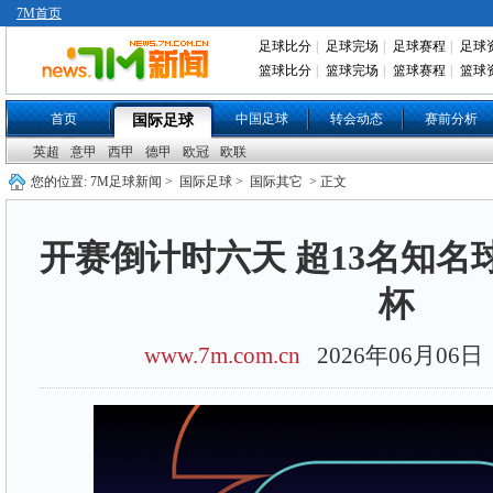
7M首页
足球比分
|
足球完场
|
足球赛程
|
足球
篮球比分
|
篮球完场
|
篮球赛程
|
篮球
首页
中国足球
转会动态
赛前分析
国际足球
英超
意甲
西甲
德甲
欧冠
欧联
您的位置:
7M足球新闻
>
国际足球
>
国际其它
> 正文
开赛倒计时六天 超13名知
杯
www.7m.com.cn
2026年06月06