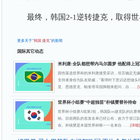
最终，韩国2-1逆转捷克，取得世
更多关于"
韩国
捷克
"的新闻
国际其它动态
米利唐:全队都想帮内马尔圆梦 他配得上冠
因伤落选世界杯的米利唐接受采访，坦言确定无
支持者身份为队友助威，"看球时下意识还想做头
亚、恩德里克、帕奎塔等国脚都来慰问，自 ……
[
世界杯小组赛“中超独苗”朴镇燮替补待命
世界杯小组赛A组第1轮，韩国队vs捷克队的比赛
响。目前两队的首发名单已经公布，效力于浙江
命。朴镇燮是本届世界杯唯一一名来自 ……
[详细]