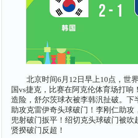
北京时间6月12日早上10点，世
国vs捷克，比赛在阿克伦体育场打响
造险，舒尔茨球衣被李韩汎扯破。下
助攻克雷伊奇头球破门！李刚仁助攻
兜射破门扳平！绍切克头球破门被吹
贤揆破门反超！