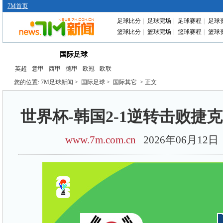
7M首页
足球比分
|
足球完场
|
足球赛程
|
足球
篮球比分
|
篮球完场
|
篮球赛程
|
篮球
首页
中国足球
转会动态
赛前分析
国际足球
英超
意甲
西甲
德甲
欧冠
欧联
您的位置:
7M足球新闻
>
国际足球
>
国际其它
> 正文
世界杯-韩国2-1逆转击败捷
www.7m.com.cn
2026年06月12