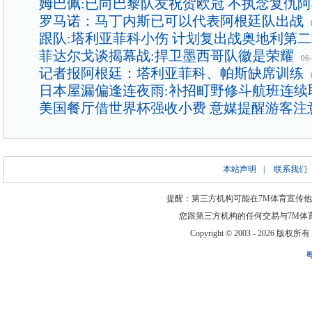
姆巴佩:已向巴黎队友祝贺欧冠 不执念复仇
罗马诺：马丁内斯已可以代表阿根廷队出战
跟队:塔利亚菲科小伤 计划复出战奥地利第
菲达尔戈谈揭幕战:捍卫墨西哥队徽是荣耀
06
记者报阿根廷：塔利亚菲科、帕斯缺席训练
日本屋漏偏逢连夜雨:补招町野修斗航班连续
美国餐厅借世界杯强收小费 意媒提醒游客注
本站声明
|
联系我们
提醒：第三方机构可能在7M体育宣传
您跟第三方机构的任何交易与7M体
Copyright © 2003 -
2026 版权所有 ww
粤