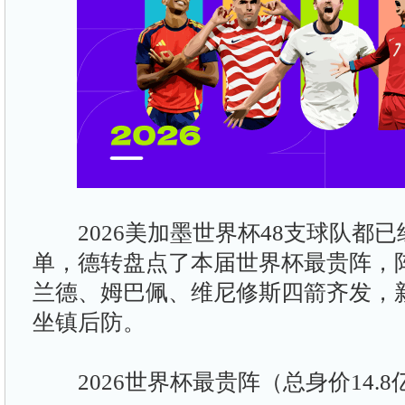
2026美加墨世界杯48支球队都已
单，德转盘点了本届世界杯最贵阵，阵
兰德、姆巴佩、维尼修斯四箭齐发，
坐镇后防。
2026世界杯最贵阵（总身价14.8