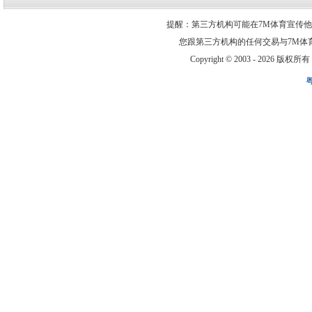
提醒：第三方机构可能在7M体育宣传
您跟第三方机构的任何交易与7M体
Copyright © 2003 -
2026 版权所有 ww
粤