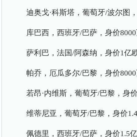
迪奥戈·科斯塔，葡萄牙/波尔图，身
库巴西，西班牙/巴萨，身价8000
萨利巴，法国/阿森纳，身价1亿
帕乔，厄瓜多尔/巴黎，身价8000
若昂·内维斯，葡萄牙/巴黎，身价1
维蒂尼亚，葡萄牙/巴黎，身价1.
佩德里，西班牙/巴萨，身价1.5