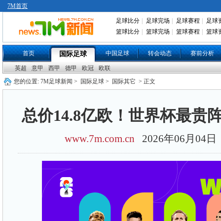
7M首页
足球比分
|
足球完场
|
足球赛程
|
足球
篮球比分
|
篮球完场
|
篮球赛程
|
篮球
首页
中国足球
转会动态
赛前分析
国际足球
英超
意甲
西甲
德甲
欧冠
欧联
您的位置:
7M足球新闻
>
国际足球
>
国际其它
> 正文
总价14.8亿欧！世界杯最贵
www.7m.com.cn
2026年06月04