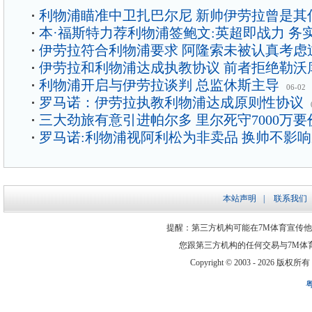
利物浦瞄准中卫扎巴尔尼 新帅伊劳拉曾是其
本·福斯特力荐利物浦签鲍文:英超即战力 务
伊劳拉符合利物浦要求 阿隆索未被认真考虑
伊劳拉和利物浦达成执教协议 前者拒绝勒沃
利物浦开启与伊劳拉谈判 总监休斯主导
06-02
罗马诺：伊劳拉执教利物浦达成原则性协议
三大劲旅有意引进帕尔多 里尔死守7000万要
罗马诺:利物浦视阿利松为非卖品 换帅不影
本站声明
|
联系我们
提醒：第三方机构可能在7M体育宣传
您跟第三方机构的任何交易与7M体
Copyright © 2003 -
2026 版权所有 ww
粤