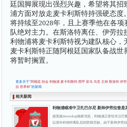
廷国脚展现出强烈兴趣，希望将其招
浦方面对放走麦卡利斯特持强硬态度
将持续至2028年，且上赛季他在各项
队绝对主力。在斯洛特离任、伊劳拉
利物浦将麦卡利斯特视为建队核心，
麦卡利斯特正随阿根廷国家队备战世
将暂时搁置。
更多关于"
阿根廷
转会
利物浦
麦卡利斯特
西甲
皇马
马竞
主帅
斯洛特
伊劳
拉
世界杯
"的新闻
相关新闻
利物浦瞄准中卫扎巴尔尼 新帅伊劳拉曾是
据英媒daveockop独家消息，利物浦正密切关注
以填补科纳特离队后的防线空缺。由于新帅伊劳