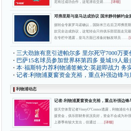
尼有过成功合作，这笔潜在交易 ……
[详细]
邓弗里斯与皇马达成协议 国米静待解约金
据转会专家罗马诺确认，国际米兰右后卫邓弗里
款完全达成协议，这笔转会只待俱乐部层面走完
在专栏中透露，皇马方面已准备好触发球员 ……
[
三大劲旅有意引进帕尔多 里尔死守7000万要
巴萨15名球员参加世界杯第四多 曼城19人最
本·福斯特力荐利物浦签鲍文:英超即战力 务
记者:利物浦夏窗资金充裕，重点补强边锋与
利物浦动态
记者:利物浦夏窗资金充裕，重点补强边锋
据天空体育记者VinnyO''Connor透露，利物
援资金，俱乐部财务状况良好，资金不会成为补
上赛季有较大支出，但通过 ……
[详细]