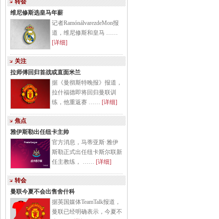
转会
维尼修斯选皇马年薪
记者RamónálvarezdeMon报
道，维尼修斯和皇马 ……
[详细]
关注
拉师傅回归首战或直面米兰
据《曼彻斯特晚报》报道，
拉什福德即将回归曼联训
练，他重返赛 ……
[详细]
焦点
雅伊斯勒出任纽卡主帅
官方消息，马蒂亚斯·雅伊
斯勒正式出任纽卡斯尔联新
任主教练， ……
[详细]
转会
曼联今夏不会出售舍什科
据英国媒体TeamTalk报道，
曼联已经明确表示，今夏不