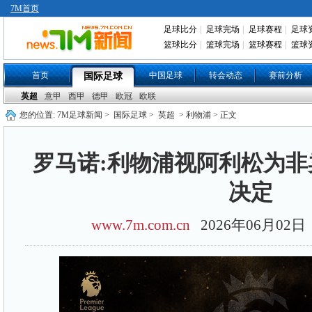
7M首页
足球比分
|
足球完场
|
足球赛程
|
足球
篮球比分
|
篮球完场
|
篮球赛程
|
篮球
首页
中国足球
转会动态
赛前分析
国际足球
英超
意甲
西甲
德甲
欧冠
欧联
您的位置:
7M足球新闻
>
国际足球
>
英超
> 利物浦 > 正文
罗马诺:利物浦视阿利松为非
决定
www.7m.com.cn
2026年06月02