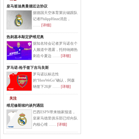
皇马签迪奥曼德近达协议
据德国天空体育莱比锡跟队
记者PhilippHinze消息，
……
[详细]
热刺基本敲定萨维尼奥
据知名转会记者罗马诺在个
人频道中透露，托特纳姆热
刺在今夏边 ……
[详细]
罗马诺:枪手签下吉马良斯
罗马诺以标志性
的“HereWeGo”确认，阿森
纳签下28岁 ……
[详细]
关注
维尼修斯续约谈判遇阻
巴西ESPN带来独家报道，
皇家马德里俱乐部已经向队
内核心维 ……
[详细]