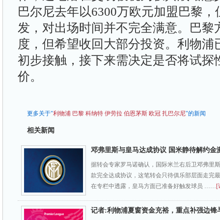
巴尔尼去年以6300万欧元加盟巴黎，
发，对出场时间并不完全满意。巴黎
度，但希望收回大部分投资。利物浦
初步接触，接下来需决定是否将试探
价。
更多关于"
利物浦
巴黎
科纳特
伊劳拉
伯恩茅斯
欧冠
扎巴尔尼
"的新闻
相关新闻
邓弗里斯与皇马达成协议 国米静待解约金
据转会专家罗马诺确认，国际米兰右后卫邓弗里
款完全达成协议，这笔转会只待俱乐部层面走完
在专栏中透露，皇马方面已准备好触发球员 ……
[
记者:利物浦夏窗资金充裕，重点补强边锋