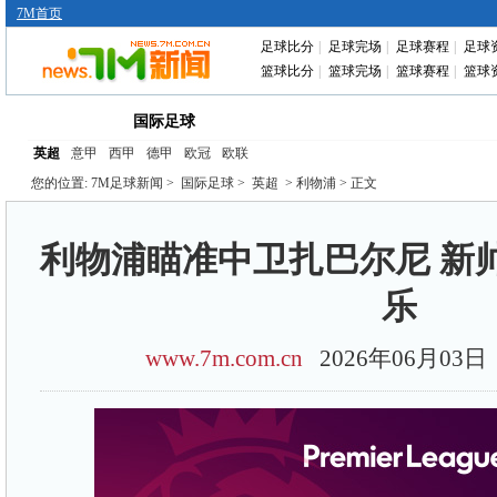
7M首页
足球比分
|
足球完场
|
足球赛程
|
足球
篮球比分
|
篮球完场
|
篮球赛程
|
篮球
首页
中国足球
转会动态
赛前分析
国际足球
英超
意甲
西甲
德甲
欧冠
欧联
您的位置:
7M足球新闻
>
国际足球
>
英超
> 利物浦 > 正文
利物浦瞄准中卫扎巴尔尼 新
乐
www.7m.com.cn
2026年06月03