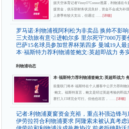
据天空体育记者VinnyO''Connor透露，利物
援资金，俱乐部财务状况良好，资金不会成为补
上赛季有较大支出，但通过 ……
[详细]
罗马诺:利物浦视阿利松为非卖品 换帅不影
三大劲旅有意引进帕尔多 里尔死守7000万要
巴萨15名球员参加世界杯第四多 曼城19人最
本·福斯特力荐利物浦签鲍文:英超即战力 务
利物浦动态
本·福斯特力荐利物浦签鲍文:英超即战力 
前曼联门将本·福斯特在个人播客中公开力荐利物
·鲍文。福斯特直言，鲍文是经过英超考验的即战
赛打入15球完全可行。但他也坦言， ……
[详细]
记者:利物浦夏窗资金充裕，重点补强边锋与
伊劳拉符合利物浦要求 阿隆索未被认真考虑
伊劳拉和利物浦达成执教协议 前者拒绝勒沃