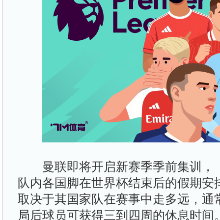
曼联即将开启新赛季季前集训，《
队内各国脚在世界杯结束后的假期安
取决于其国家队在赛事中走多远，通
局后球员可获得三到四周的休息时间