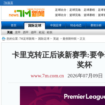
7M首页
足球比分
|
足球完场
|
足球赛程
|
足球
篮球比分
|
篮球完场
|
篮球赛程
|
篮球
首页
中国足球
转会动态
赛前分析
国际足球
英超
意甲
西甲
德甲
欧冠
欧联
您的位置:
7M足球新闻
>
国际足球
>
英超
> 曼彻斯特联 > 正文
卡里克转正后谈新赛季:要
奖杯
www.7m.com.cn
2026年07月09