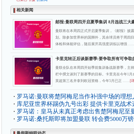
相关新闻
邮报:曼联周四开启夏季集训 8月连战三大
曼联将在本周四正式开启夏季集训，《邮报》披
划。除参加世界杯的国脚外，其余球员将于周四
体检和体能评估，随后展开高强度训练以增强 …
卡里克转正后谈新赛季:要争取所有可争取
曼联全队在本周四开始季前集训备战新赛季，主
栏中撰文谈到了新赛季的目标。卡里克在今年1月
英超第三名并拿到欧冠资格，今年5月已正 ……
[
罗马诺:曼联将楚阿梅尼当作补强中场的理想
库尼亚世界杯踢伪九号出彩 提供卡里克战术
罗马诺：皇马从未真正考虑出售楚阿梅尼至
罗马诺:桑托斯即将加盟曼联 转会费5000万镑
曼彻斯特联动态