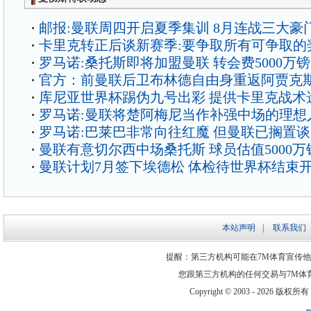
邮报:曼联周四开启夏季集训 8月连战三大豪
卡里克转正后谈新赛季:要争取所有可争取的
罗马诺:桑托斯即将加盟曼联 转会费5000万镑
官方：前曼联后卫布林德自由身重返阿贾克
库尼亚世界杯踢伪九号出彩 提供卡里克战术
罗马诺:曼联将楚阿梅尼当作补强中场的理想
罗马诺:巴莱巴非常向往红魔 但曼联已搁置
曼联有意切尔西中场桑托斯 球员估值5000万
曼联计划7月签下埃德松 体检待世界杯结束
本站声明
|
联系我们
提醒：第三方机构可能在7M体育宣传
您跟第三方机构的任何交易与7M体
Copyright © 2003 -
2026 版权所有 ww