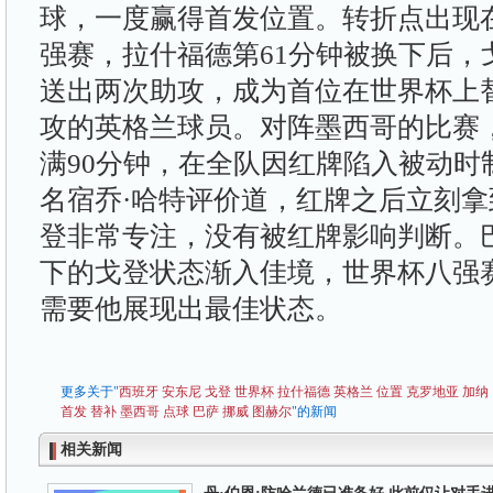
球，一度赢得首发位置。转折点出现在
强赛，拉什福德第61分钟被换下后，
送出两次助攻，成为首位在世界杯上
攻的英格兰球员。对阵墨西哥的比赛
满90分钟，在全队因红牌陷入被动时
名宿乔·哈特评价道，红牌之后立刻
登非常专注，没有被红牌影响判断。巴
下的戈登状态渐入佳境，世界杯八强
需要他展现出最佳状态。
更多关于"
西班牙
安东尼
戈登
世界杯
拉什福德
英格兰
位置
克罗地亚
加纳
首发
替补
墨西哥
点球
巴萨
挪威
图赫尔
"的新闻
相关新闻