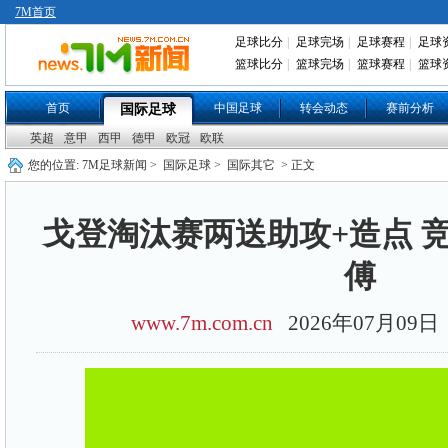
7M首页
足球比分
|
足球完场
|
足球赛程
|
足球
篮球比分
|
篮球完场
|
篮球赛程
|
篮球
首页
中国足球
转会动态
赛前分析
国际足球
英超
意甲
西甲
德甲
欧冠
欧联
您的位置:
7M足球新闻
>
国际足球
>
国际其它
> 正文
戈登淘汰赛两送助攻+造点 
傅
www.7m.com.cn
2026年07月09