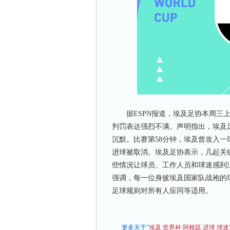
据ESPN报道，埃及足协本周三上午
判罚表达强烈不满。声明指出，埃及
沉默。比赛第58分钟，埃及曾攻入一
进球被取消。埃及足协表示，几起关
些情况让球员、工作人员和球迷感到
强调，每一位身披埃及国家队战袍的
足球规则对所有人应同等适用。
更多关于"
埃及
世界杯
阿根廷
进球
球迷