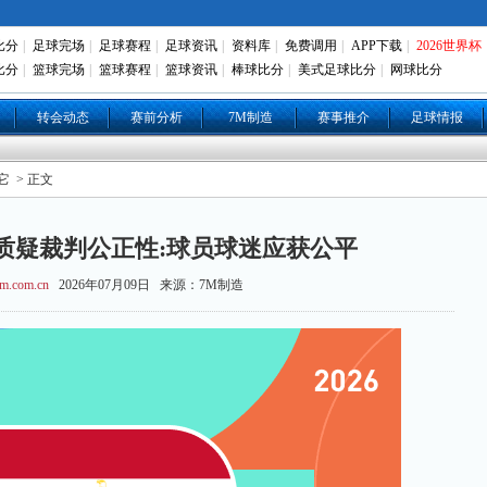
比分
|
足球完场
|
足球赛程
|
足球资讯
|
资料库
|
免费调用
|
APP下载
|
2026世界杯
比分
|
篮球完场
|
篮球赛程
|
篮球资讯
|
棒球比分
|
美式足球比分
|
网球比分
转会动态
赛前分析
7M制造
赛事推介
足球情报
它
> 正文
质疑裁判公正性:球员球迷应获公平
m.com.cn
2026年07月09日 来源：7M制造