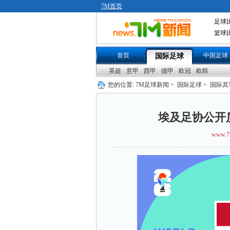
7M首页
足球
篮球
首页
中国足球
国际足球
英超
意甲
西甲
德甲
欧冠
欧联
您的位置:
7M足球新闻
>
国际足球
>
国际其
埃及足协公开
www.7