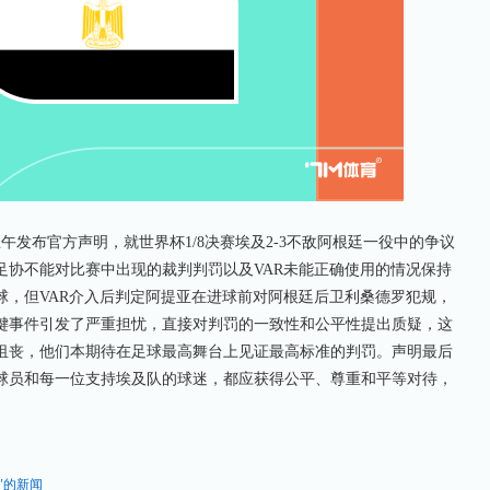
发布官方声明，就世界杯1/8决赛埃及2-3不敌阿根廷一役中的争议
足协不能对比赛中出现的裁判判罚以及VAR未能正确使用的情况保持
球，但VAR介入后判定阿提亚在进球前对阿根廷后卫利桑德罗犯规，
键事件引发了严重担忧，直接对判罚的一致性和公平性提出质疑，这
沮丧，他们本期待在足球最高舞台上见证最高标准的判罚。声明最后
球员和每一位支持埃及队的球迷，都应获得公平、尊重和平等对待，
"的新闻