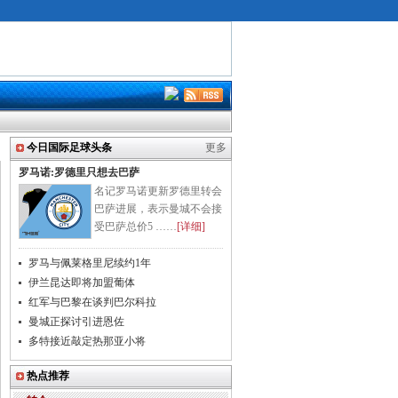
今日国际足球头条
更多
罗马诺:罗德里只想去巴萨
名记罗马诺更新罗德里转会
巴萨进展，表示曼城不会接
受巴萨总价5 ……
[详细]
罗马与佩莱格里尼续约1年
伊兰昆达即将加盟葡体
红军与巴黎在谈判巴尔科拉
曼城正探讨引进恩佐
多特接近敲定热那亚小将
热点推荐