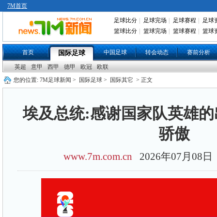
7M首页
足球比分
|
足球完场
|
足球赛程
|
足球
篮球比分
|
篮球完场
|
篮球赛程
|
篮球
首页
中国足球
转会动态
赛前分析
国际足球
英超
意甲
西甲
德甲
欧冠
欧联
您的位置:
7M足球新闻
>
国际足球
>
国际其它
> 正文
埃及总统:感谢国家队英雄的
骄傲
www.7m.com.cn
2026年07月08