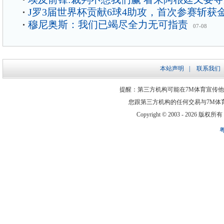
J罗3届世界杯贡献6球4助攻，首次参赛斩获
穆尼奥斯：我们已竭尽全力无可指责
07-08
本站声明
|
联系我们
提醒：第三方机构可能在7M体育宣传
您跟第三方机构的任何交易与7M体
Copyright © 2003 -
2026 版权所有 ww
粤