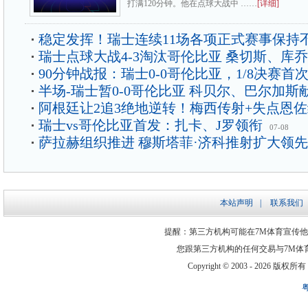
打满120分钟。他在点球大战中 ……
[详细]
稳定发挥！瑞士连续11场各项正式赛事保持
瑞士点球大战4-3淘汰哥伦比亚 桑切斯、库
90分钟战报：瑞士0-0哥伦比亚，1/8决赛首
半场-瑞士暂0-0哥伦比亚 科贝尔、巴尔加斯
阿根廷让2追3绝地逆转！梅西传射+失点恩
瑞士vs哥伦比亚首发：扎卡、J罗领衔
07-08
萨拉赫组织推进 穆斯塔菲·济科推射扩大领
本站声明
|
联系我们
提醒：第三方机构可能在7M体育宣传
您跟第三方机构的任何交易与7M体
Copyright © 2003 -
2026 版权所有 ww
粤