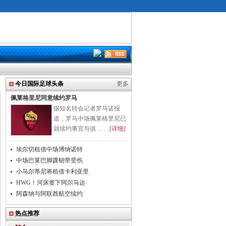
今日国际足球头条
更多
佩莱格里尼同意续约罗马
据知名转会记者罗马诺报
道，罗马中场佩莱格里尼已
就续约事宜与俱 ……
[详细]
埃尔切租借中场博纳诺特
中场巴莱巴脚踝韧带受伤
小马尔蒂尼将租借卡利亚里
HWG！河床签下阿尔马达
阿森纳与阿联酋航空续约
热点推荐