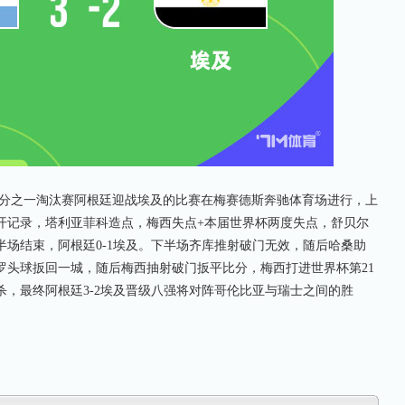
八分之一淘汰赛阿根廷迎战埃及的比赛在梅赛德斯奔驰体育场进行，上
开记录，塔利亚菲科造点，梅西失点+本届世界杯两度失点，舒贝尔
场结束，阿根廷0-1埃及。下半场齐库推射破门无效，随后哈桑助
罗头球扳回一城，随后梅西抽射破门扳平比分，梅西打进世界杯第21
，最终阿根廷3-2埃及晋级八强将对阵哥伦比亚与瑞士之间的胜