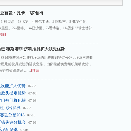
比亚首发：扎卡、J罗领衔
-科贝尔、13-R罗、4-埃尔韦迪、5-阿坎吉、8-弗罗伊勒、
扎卡里亚、22-里德、14-亚沙里、7-恩博洛、11-恩多耶瑞士替补
详细]
进 穆斯塔菲·济科推射扩大领先优势
世界杯1/8决赛阿根廷迎战埃及的比赛来到第67分钟，埃及再度收
沿用此前极具威胁的进攻套路，由萨拉赫负责组织策动攻势，
顺势前插跟进完 ……
[详细]
及没能扩大优势
07-08
拉欣头槌定优势
07-08
攻门被门将化解
07-08
柱飞出底线
07-08
丢分是2018
07-08
廷错失追分机会
07-08
迈德-哈桑
07-08