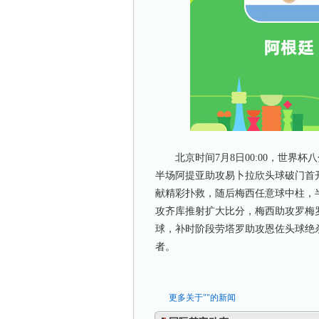
北京时间7月8日00:00，世界杯
半场阿提亚助攻易卜拉欣头球破门首
献精彩扑救，随后梅西任意球中柱，半
攻齐库推射扩大比分，梅西助攻罗梅
球，补时阶段劳塔罗助攻恩佐头球绝杀
者。
更多关于"
"的新闻