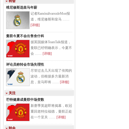
转会
维尼修斯选皇马年薪
记者RamónálvarezdeMon报
道，维尼修斯和皇马 ……
[详细]
曼联今夏不会出售舍什科
据英国媒体TeamTalk报道，
曼联已经明确表示，今夏不
会 ……
[详细]
评论员称转会市场失理性
尽管过去几天出现了传闻的
波动，但根据多方最新消
息，皇马即将 ……
[详细]
关注
芒特健康成曼联中场变数
新赛季英超即将揭幕，欧冠
重回老特拉福德，曼联正处
在一个至关 ……
[详细]
转会