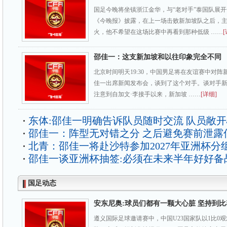
国足今晚将坐镇浙江金华，与“老对手”泰国队展
《今晚报》披露，在上一场击败新加坡队之后，
火，他不希望在这场比赛中再看到那种低级 ……
[
邵佳一：这支新加坡和以往印象完全不同
北京时间明天19:30，中国男足将在友谊赛中对
佳一出席新闻发布会，谈到了这个对手。谈对手
注意到自加文·李接手以来，新加坡 ……
[详细]
东体:邵佳一明确告诉队员随时交流 队员敞
邵佳一：阵型无对错之分 之后避免赛前泄露
北青：邵佳一将赴沙特参加2027年亚洲杯分
邵佳一谈亚洲杯抽签:必须在未来半年好好备
国足动态
安东尼奥:球员们都有一颗大心脏 坚持到
遵义国际足球邀请赛中，中国U23国家队以1比0艰