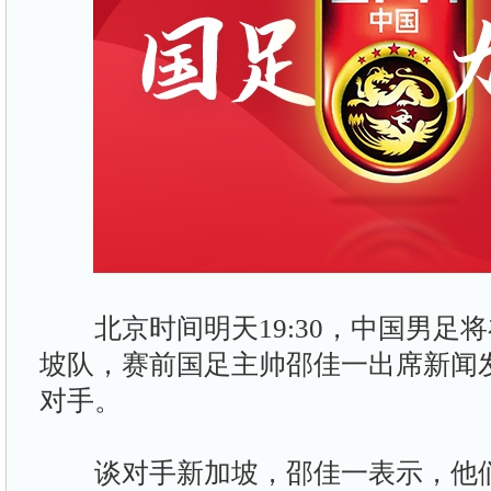
北京时间明天19:30，中国男足
坡队，赛前国足主帅邵佳一出席新闻
对手。
谈对手新加坡，邵佳一表示，他们