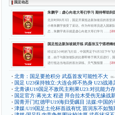
国足动态
朱鹏宇：虚心向老大哥们学习 期待帮助到
北京时间6月3日，国足开展抵达新加坡后的首堂
小将朱鹏宇接受了采访。作为年轻球员进入国家
态，朱鹏宇表示就是虚心向老大哥们学习 ……
[详
国足抵达新加坡就开练 武磊张玉宁搭档锋
经过近5小时的飞行后，中国男足于6月3日下午
道，由于与新加坡队的比赛即将于两天后进行，国
进行抵达当地后的首次训练。天气预报显 ……
[详
北青：国足要抢积分 武磊首发可能性不大
06-
国足 U23保持独立:大连会师不热身 U23战港
北青谈U19国足不敌民主刚果U23:对抗能力
国足官方:蒋光太 程进 拜合拉木受伤无缘战
国青开门红德甲U19海归受瞩目 法媒:中国的
津媒:U19国足土伦杯首战有忧 苗润东不如预
津媒:国足队内竞争氛围比较浓厚 武磊状况