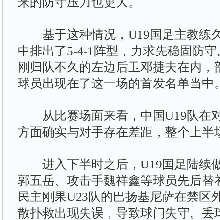
来的防守压力也更大。
基于这种情况，U19国足主教练
中排出了5-4-1阵型，力求先稳固防
刚归队不久的左边后卫邓捷夫在内，
球员出现在了这一场的首发名单当中
从比赛场面来看，中国U19队在
方面确实与对手存在差距，整个上半
进入下半时之后，U19国足陆续
郭五岳、攻击手魏祥鑫等球员先后替补
民主刚果U23队的巴扬基尼萨在禁区
散扑救出现失误，导致球门失守。丢球