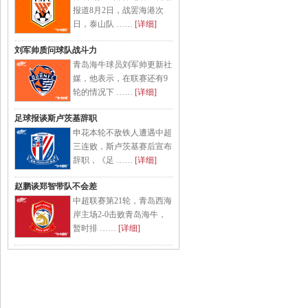
报道8月2日，战罢海港次
日，泰山队 ……
[详细]
刘军帅质问球队战斗力
青岛海牛球员刘军帅更新社
媒，他表示，在联赛还有9
轮的情况下 ……
[详细]
足球报谈斯卢茨基辞职
申花本轮不敌铁人遭遇中超
三连败，斯卢茨基赛后宣布
辞职，《足 ……
[详细]
赵鹏谈郑智带队不会差
中超联赛第21轮，青岛西海
岸主场2-0击败青岛海牛，
暂时排 ……
[详细]