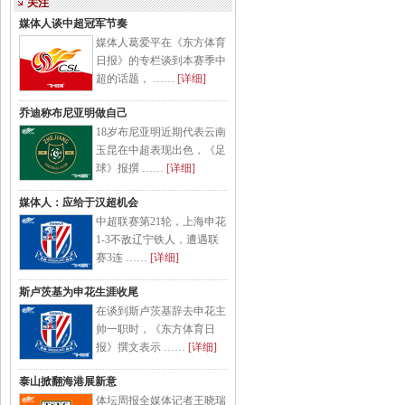
关注
媒体人谈中超冠军节奏
媒体人葛爱平在《东方体育
日报》的专栏谈到本赛季中
超的话题， ……
[详细]
乔迪称布尼亚明做自己
18岁布尼亚明近期代表云南
玉昆在中超表现出色，《足
球》报撰 ……
[详细]
媒体人：应给于汉超机会
中超联赛第21轮，上海申花
1-3不敌辽宁铁人，遭遇联
赛3连 ……
[详细]
斯卢茨基为申花生涯收尾
在谈到斯卢茨基辞去申花主
帅一职时，《东方体育日
报》撰文表示 ……
[详细]
泰山掀翻海港展新意
体坛周报全媒体记者王晓瑞