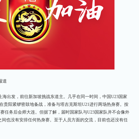
报道
海出发，前往新加坡挑战东道主。几乎在同一时间，中国U23国家
）正在贵阳紧锣密鼓地备战，准备与塔吉克斯坦U21进行两场热身赛。按
赛任务后会师大连。但据了解，届时国家队与U23国家队并不会像外
队之间也没有安排任何热身赛。至于人员方面的交流，目前也还没有任