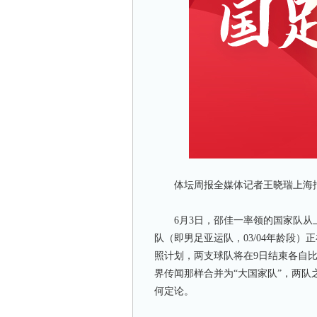
体坛周报全媒体记者王晓瑞上海
6月3日，邵佳一率领的国家队从上
队（即男足亚运队，03/04年龄段
照计划，两支球队将在9日结束各自比
界传闻那样合并为“大国家队”，两
何定论。