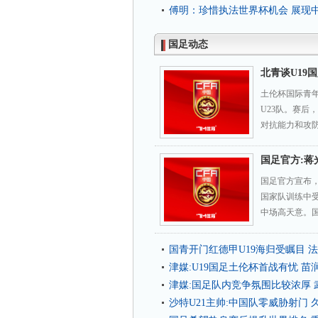
傅明：珍惜执法世界杯机会 展现
国足动态
北青谈U19
土伦杯国际青年
U23队。赛后
对抗能力和攻防
国足官方:蒋
国足官方宣布
国家队训练中
中场高天意。国
国青开门红德甲U19海归受瞩目 
津媒:U19国足土伦杯首战有忧 苗
津媒:国足队内竞争氛围比较浓厚
沙特U21主帅:中国队零威胁射门 