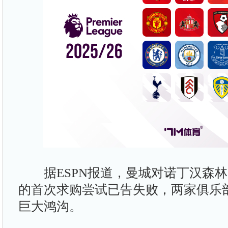
据ESPN报道，曼城对诺丁汉森林
的首次求购尝试已告失败，两家俱乐
巨大鸿沟。