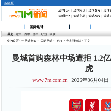
7M首页
足球比分
|
足球完场
|
足球赛程
|
足球
篮球比分
|
篮球完场
|
篮球赛程
|
篮球
首页
中国足球
转会动态
赛前分析
国际足球
英超
意甲
西甲
德甲
欧冠
欧联
您的位置:
7M足球新闻
>
国际足球
>
英超
> 曼彻斯特城 > 正文
曼城首购森林中场遭拒 1.2
虎
www.7m.com.cn
2026年06月04