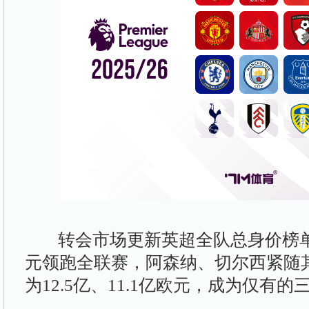
转会市场更新英超全队总身价榜单，
元领跑全联赛，阿森纳、切尔西紧随
为12.5亿、11.1亿欧元，成为仅有