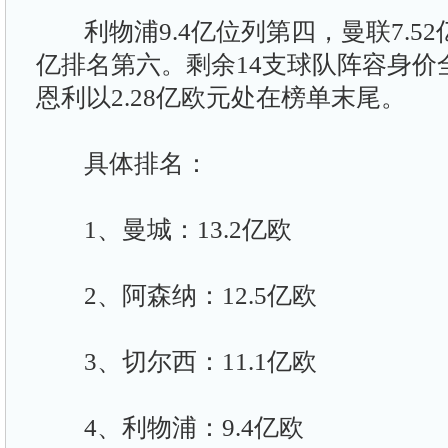
利物浦9.4亿位列第四，曼联7.52
亿排名第六。剩余14支球队阵容身价
恩利以2.28亿欧元处在榜单末尾。
具体排名：
1、曼城：13.2亿欧
2、阿森纳：12.5亿欧
3、切尔西：11.1亿欧
4、利物浦：9.4亿欧