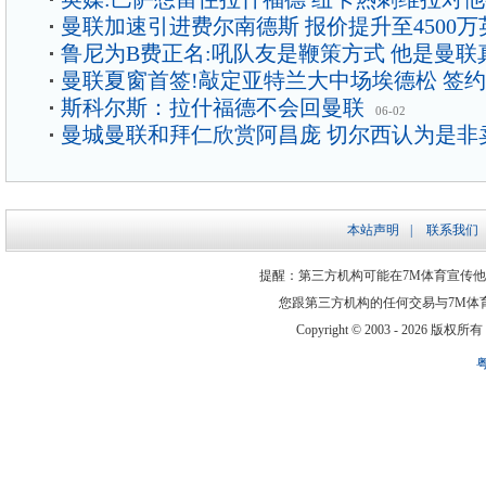
曼联加速引进费尔南德斯 报价提升至4500万
鲁尼为B费正名:吼队友是鞭策方式 他是曼联
曼联夏窗首签!敲定亚特兰大中场埃德松 签约
斯科尔斯：拉什福德不会回曼联
06-02
曼城曼联和拜仁欣赏阿昌庞 切尔西认为是非
本站声明
|
联系我们
提醒：第三方机构可能在7M体育宣传
您跟第三方机构的任何交易与7M体
Copyright © 2003 -
2026 版权所有 ww
粤