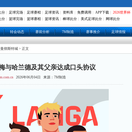
比分
|
足球完场
|
足球赛程
|
足球资讯
|
资料库
|
免费调用
|
APP下载
|
2026世界杯
比分
|
篮球完场
|
篮球赛程
|
篮球资讯
|
棒球比分
|
美式足球比分
|
网球比分
转会动态
赛前分析
7M制造
赛事推介
足球情报
 曼彻斯特城 > 正文
梅与哈兰德及其父亲达成口头协议
m.com.cn
2026年06月04日 来源：7M制造