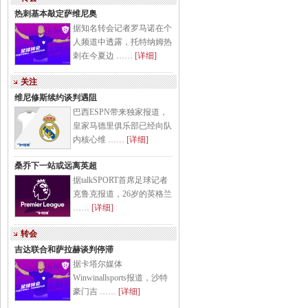
热刺基本敲定萨维尼奥
据知名转会记者罗马诺在个
人频道中透露，托特纳姆热
刺在今夏边 ……
[详细]
关注
维尼修斯续约谈判遇阻
巴西ESPN带来独家报道，
皇家马德里俱乐部已经向队
内核心维 ……
[详细]
桑乔下一站或远离英超
据talkSPORT首席足球记者
克鲁克报道，26岁的英格兰
……
[详细]
转会
吉达联合和萨拉赫谈判停滞
据卡塔尔媒体
Winwinallsports报道，沙特
豪门吉 ……
[详细]