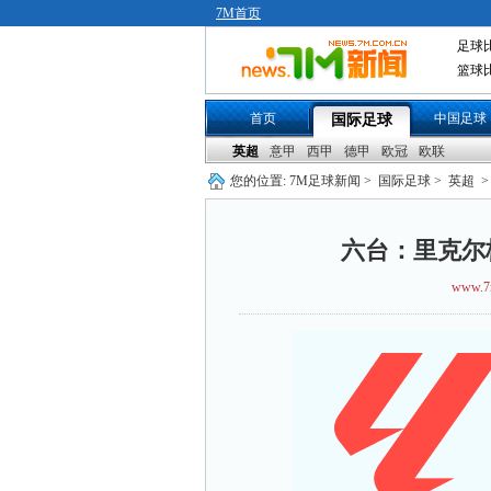
7M首页
足球
篮球
首页
中国足球
国际足球
英超
意甲
西甲
德甲
欧冠
欧联
您的位置:
7M足球新闻
>
国际足球
>
英超
>
六台：里克尔
www.7