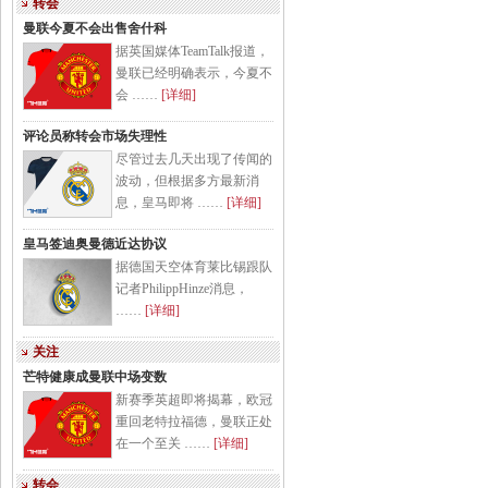
转会
曼联今夏不会出售舍什科
据英国媒体TeamTalk报道，
曼联已经明确表示，今夏不
会 ……
[详细]
评论员称转会市场失理性
尽管过去几天出现了传闻的
波动，但根据多方最新消
息，皇马即将 ……
[详细]
皇马签迪奥曼德近达协议
据德国天空体育莱比锡跟队
记者PhilippHinze消息，
……
[详细]
关注
芒特健康成曼联中场变数
新赛季英超即将揭幕，欧冠
重回老特拉福德，曼联正处
在一个至关 ……
[详细]
转会