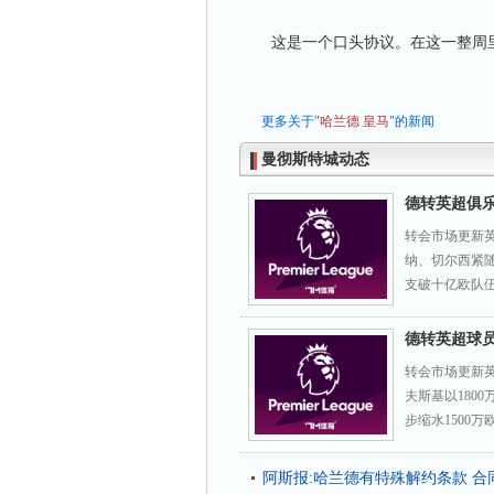
这是一个口头协议。在这一整周里
更多关于"
哈兰德
皇马
"的新闻
曼彻斯特城动态
德转英超俱
转会市场更新英
纳、切尔西紧随
支破十亿欧队伍
德转英超球员
转会市场更新
夫斯基以180
步缩水1500
阿斯报:哈兰德有特殊解约条款 