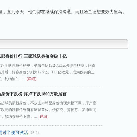
，直到今天，他们都在继续保持沟通。而且哈兰德想要效力皇马。
乐部身价排行:三家球队身价突破十亿
超全队总身价榜单，曼城全队13.2亿欧元领跑全联赛，阿森
其后，阵容身价分别为12.5亿、11.1亿欧元，成为仅有的三
。利物浦9. ……
[详细]
身价下跌榜:库卢下跌1800万欧居首
英超球员最新身价，不少主力球星身价出现大幅下调，库卢塞
0万欧元的跌幅位列所有球员首位。伊萨克、范德芬、罗德里同
万欧，加纳乔身价下降 ……
[详细]
合同过半便可激活
06-04