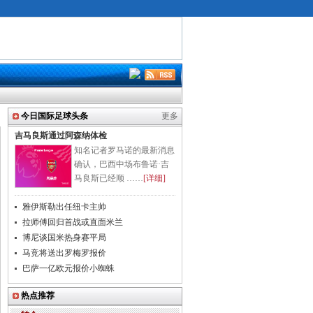
今日国际足球头条
更多
吉马良斯通过阿森纳体检
知名记者罗马诺的最新消息
确认，巴西中场布鲁诺·吉
马良斯已经顺 ……
[详细]
雅伊斯勒出任纽卡主帅
拉师傅回归首战或直面米兰
博尼谈国米热身赛平局
马竞将送出罗梅罗报价
巴萨一亿欧元报价小蜘蛛
热点推荐