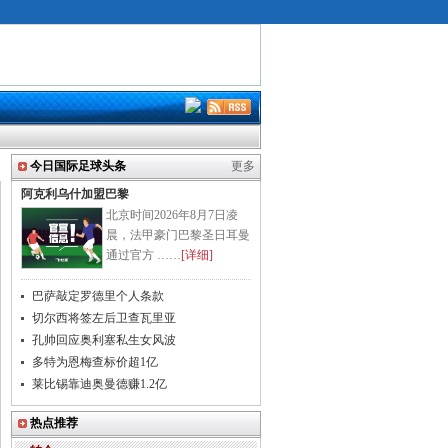
今日国际足球头条
更多
阿克利乌什加盟巴黎
北京时间2026年8月7日凌
晨，法甲豪门巴黎圣日耳曼
通过官方 ……
[详细]
巴萨敲定罗德里个人条款
切尔西将签左后卫查瓦里亚
孔帅回应奥利塞私生女风波
多特为恩梅查标价超1亿
莱比锡靠迪奥曼德赚1.2亿
热点推荐