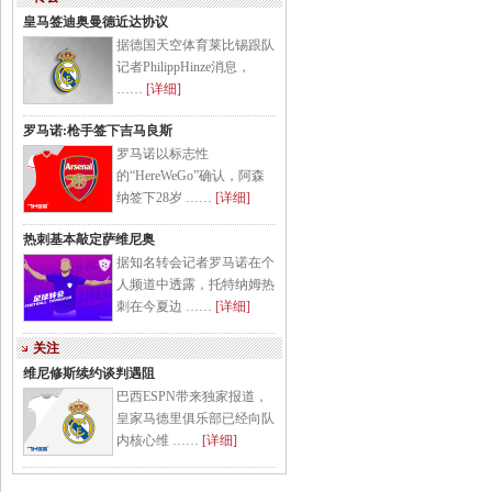
皇马签迪奥曼德近达协议
据德国天空体育莱比锡跟队
记者PhilippHinze消息，
……
[详细]
罗马诺:枪手签下吉马良斯
罗马诺以标志性
的“HereWeGo”确认，阿森
纳签下28岁 ……
[详细]
热刺基本敲定萨维尼奥
据知名转会记者罗马诺在个
人频道中透露，托特纳姆热
刺在今夏边 ……
[详细]
关注
维尼修斯续约谈判遇阻
巴西ESPN带来独家报道，
皇家马德里俱乐部已经向队
内核心维 ……
[详细]