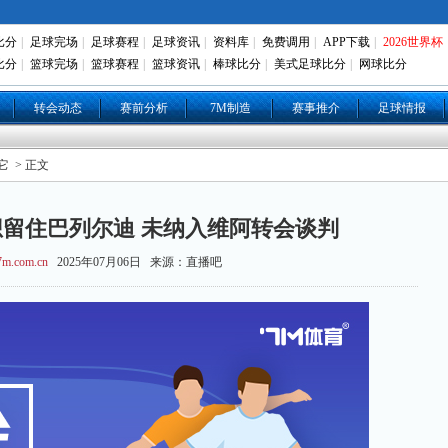
比分
|
足球完场
|
足球赛程
|
足球资讯
|
资料库
|
免费调用
|
APP下载
|
2026世界杯
比分
|
篮球完场
|
篮球赛程
|
篮球资讯
|
棒球比分
|
美式足球比分
|
网球比分
转会动态
赛前分析
7M制造
赛事推介
足球情报
它
> 正文
留住巴列尔迪 未纳入维阿转会谈判
m.com.cn
2025年07月06日 来源：直播吧