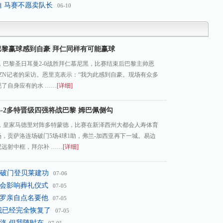
迪 马赛不愿卖队长
06-10
巴黎赢球感到自豪 拜仁同样有可能赢球
赛，巴黎圣日耳曼2-0战胜拜仁慕尼黑，比赛结束后巴黎主帅恩
ZN记者的采访。恩里克表示：“我为此感到自豪。现场有众多
了自身应有的水 ……
[详细]
3-2多特晋级四强将战巴黎 姆巴佩侧勾
赛，皇家马德里对阵多特蒙德，比赛在新泽西州大都会人寿体育
，贡萨洛连场破门5场4球1助，弗兰-加西亚再下一城。易边
远射中框，拜尔补 ……
[详细]
埃破门登贝莱建功
07-06
他会影响葬礼仪式
07-05
C罗亲自点名要他
07-05
我已经完全恢复了
07-05
洛 但我随时在