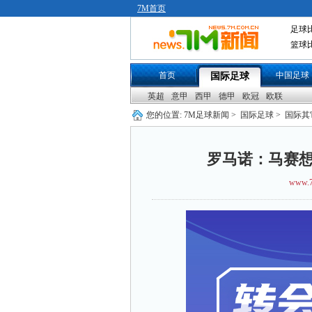
7M首页
足球
篮球
首页
中国足球
国际足球
英超
意甲
西甲
德甲
欧冠
欧联
您的位置:
7M足球新闻
>
国际足球
>
国际其
罗马诺：马赛想
www.7