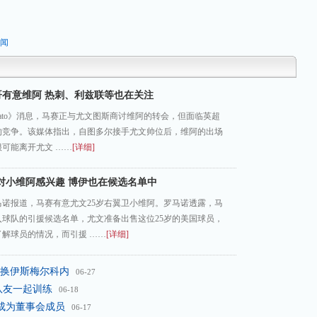
新闻
哥有意维阿 热刺、利兹联等也在关注
ercato》消息，马赛正与尤文图斯商讨维阿的转会，但面临英超
的竞争。该媒体指出，自图多尔接手尤文帅位后，维阿的出场
可能离开尤文 ……
[详细]
对小维阿感兴趣 博伊也在候选名单中
马诺报道，马赛有意尤文25岁右翼卫小维阿。罗马诺透露，马
入球队的引援候选名单，尤文准备出售这位25岁的美国球员，
解球员的情况，而引援 ……
[详细]
交换伊斯梅尔科内
06-27
队友一起训练
06-18
并成为董事会成员
06-17