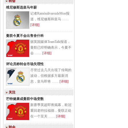
转会
维尼修斯选皇马年薪
记者RamónálvarezdeMon报
道，维尼修斯和皇马 ……
[详细]
曼联今夏不会出售舍什科
据英国媒体TeamTalk报道，
曼联已经明确表示，今夏不
会 ……
[详细]
评论员称转会市场失理性
尽管过去几天出现了传闻的
波动，但根据多方最新消
息，皇马即将 ……
[详细]
关注
芒特健康成曼联中场变数
新赛季英超即将揭幕，欧冠
重回老特拉福德，曼联正处
在一个至关 ……
[详细]
转会