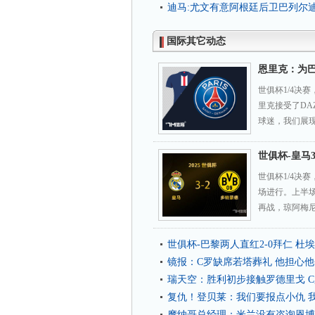
迪马:尤文有意阿根廷后卫巴列尔
国际其它动态
恩里克：为
世俱杯1/4决
里克接受了DA
球迷，我们展现
世俱杯-皇马
世俱杯1/4决
场进行。上半场
再战，琼阿梅尼
世俱杯-巴黎两人直红2-0拜仁 杜
镜报：C罗缺席若塔葬礼 他担心
瑞天空：胜利初步接触罗德里戈 
复仇！登贝莱：我们要报点小仇 
摩纳哥总经理：米兰没有咨询恩博