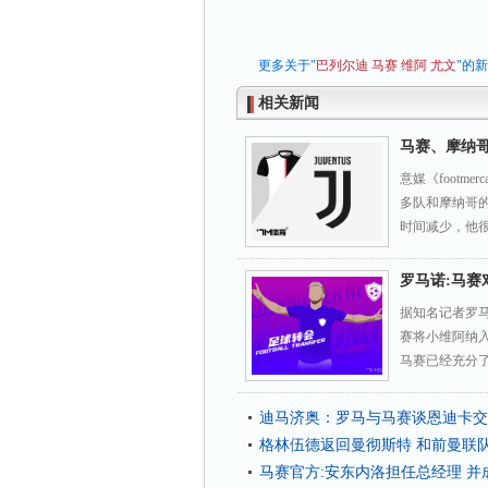
更多关于"
巴列尔迪
马赛
维阿
尤文
"的
相关新闻
马赛、摩纳
意媒《footm
多队和摩纳哥
时间减少，他很
罗马诺:马赛
据知名记者罗
赛将小维阿纳
马赛已经充分了
迪马济奥：罗马与马赛谈恩迪卡
格林伍德返回曼彻斯特 和前曼联
马赛官方:安东内洛担任总经理 