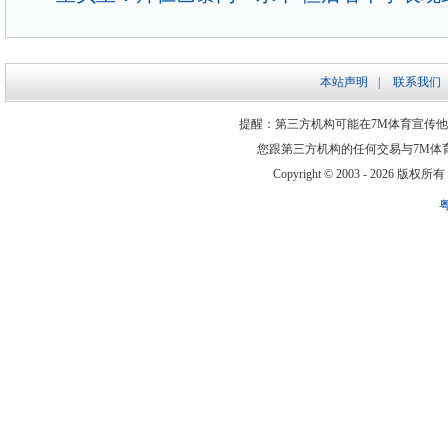
本站声明
|
联系我们
提醒：第三方机构可能在7M体育宣传
您跟第三方机构的任何交易与7M体
Copyright © 2003 -
2026 版权所有 ww
粤