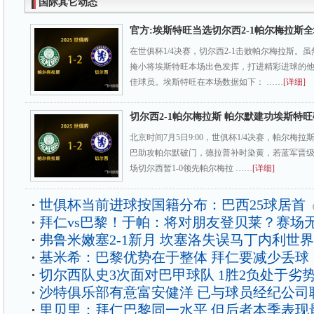
国际其它动态
官方:埃斯特旺当选切尔西2-1帕尔梅拉斯
在世俱杯1/4决赛，切尔西2-1击败帕尔梅拉斯。
掩小将埃斯特旺本场出色发挥，打进精彩进球的
佳球员。埃斯特旺在本场数据如下： ……
[详细]
切尔西2-1帕尔梅拉斯 帕尔默建功埃斯特
北京时间7月5日9:00，世俱杯1/4决赛，帕尔梅
巴助攻帕尔默破门，德拉普补时染黄，若蓝军晋
场切尔西暂1-0领先帕尔梅拉 ……
[详细]
世俱杯当前进球按国籍分布：巴西25球居首
拜仁vs巴黎！于帕：将对朋友登贝莱？赛场
弗鲁米嫩塞2-1新月 坎塞洛失误马丁内利世
基米希：巴黎优势在于整体 拜仁要减少丢球
切尔西队史3次面对巴甲球队 1胜2负处于劣
沙特俱乐部有意富安健洋 已与球员经纪公司
里贝里：拜仁巴黎同一水平 但后者本季表现