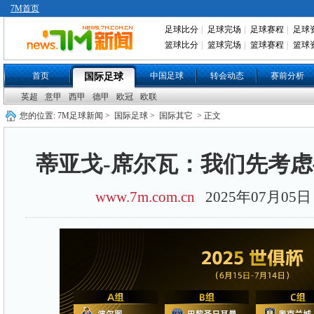
7M首页
足球比分
|
足球完场
|
足球赛程
|
足球
篮球比分
|
篮球完场
|
篮球赛程
|
篮球
首页
中国足球
转会动态
赛前分析
国际足球
英超
意甲
西甲
德甲
欧冠
欧联
您的位置:
7M足球新闻
>
国际足球
>
国际其它
> 正文
蒂亚戈-席尔瓦：我们先考
www.7m.com.cn
2025年07月0