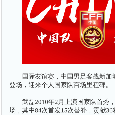
国际友谊赛，中国男足客战新加坡
登场，迎来个人国家队百场里程碑。
武磊2010年2月上演国家队首秀，
场，其中84次首发15次替补，贡献3