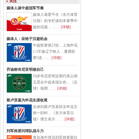
关注
媒体人谈中超冠军节奏
媒体人葛爱平在《东方体育
日报》的专栏谈到本赛季中
超的话题， ……
[详细]
媒体人：应给于汉超机会
中超联赛第21轮，上海申花
1-3不敌辽宁铁人，遭遇联
赛3连 ……
[详细]
乔迪称布尼亚明做自己
18岁布尼亚明近期代表云南
玉昆在中超表现出色，《足
球》报撰 ……
[详细]
斯卢茨基为申花生涯收尾
在谈到斯卢茨基辞去申花主
帅一职时，《东方体育日
报》撰文表示 ……
[详细]
刘军帅质问球队战斗力
青岛海牛球员刘军帅更新社