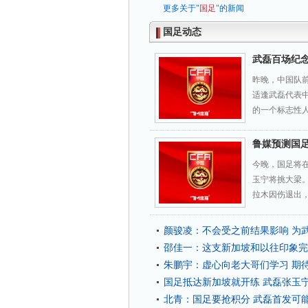
更多关于"
国足
"的新闻
国足动态
武磊百场纪
昨晚，中国队
适逢武磊代表
的一个标志性
鲁媒预测国
今晚，国足将
玉宁将挑大梁
拉木因伤退出，
颜骏凌：不会受之前结果影响 为
邵佳一：这支新加坡和以往印象完
朱鹏宇：虚心向老大哥们学习 期
国足抵达新加坡就开练 武磊张玉
北青：国足要抢积分 武磊首发可